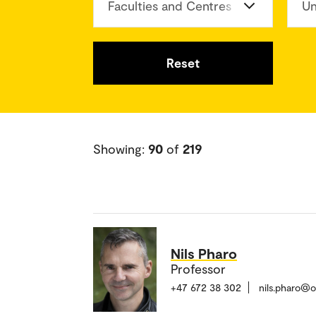
Faculties and Centres
Un
Reset
Showing:
90
of
219
Nils Pharo
Professor
+47 672 38 302
nils.pharo@