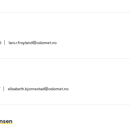
6
lars.r.froyland@oslomet.no
7
elisabeth.bjornestad@oslomet.no
ensen