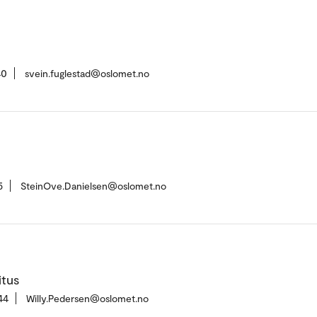
40
svein.fuglestad@oslomet.no
5
SteinOve.Danielsen@oslomet.no
itus
44
Willy.Pedersen@oslomet.no