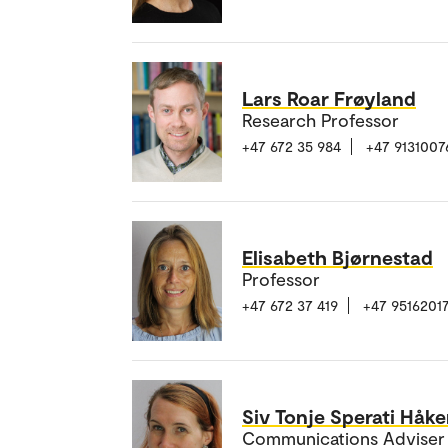
Lars Roar Frøyland
Research Professor
+47 672 35 984
+47 9131007
Elisabeth Bjørnestad
Professor
+47 672 37 419
+47 9516201
Siv Tonje Sperati Håk
Communications Adviser