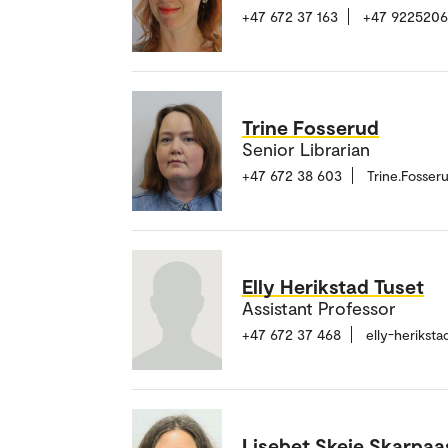
+47 672 37 163
+47 922520
Trine Fosserud
Senior Librarian
+47 672 38 603
Trine.Fosse
Elly Herikstad Tuset
Assistant Professor
+47 672 37 468
elly-herikst
Lisebet Skeie Skarpaa