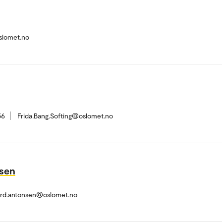
slomet.no
56
Frida.Bang.Softing@oslomet.no
nsen
ard.antonsen@oslomet.no