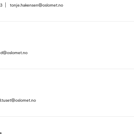
63
tonje.hakensen@oslomet.no
rud@oslomet.no
ad.tuset@oslomet.no
s