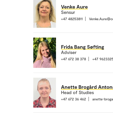
Venke Aure
Sensur
+47 48253811
Venke.Aure@o
Frida Bang Søfting
Adviser
+47 672 38 378
+47 962332
Anette Brogård Anto
Head of Studies
+47 672 36 462
anette-brog