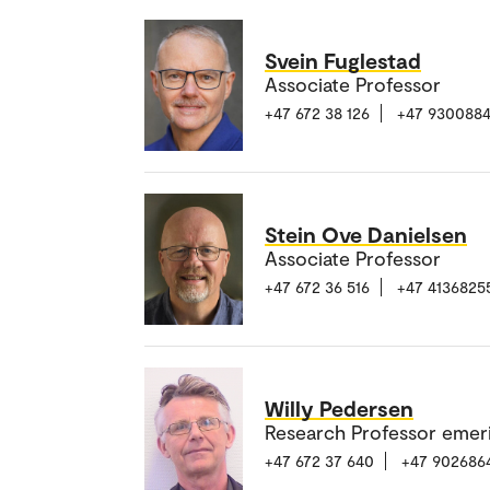
Svein Fuglestad
Associate Professor
+47 672 38 126
+47 930088
Stein Ove Danielsen
Associate Professor
+47 672 36 516
+47 4136825
Willy Pedersen
Research Professor emer
+47 672 37 640
+47 902686