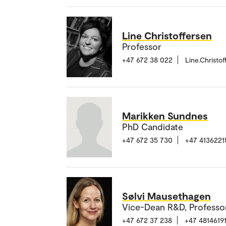
Line Christoffersen
Professor
+47 672 38 022
Line.Christo
Marikken Sundnes
PhD Candidate
+47 672 35 730
+47 4136221
Sølvi Mausethagen
Vice-Dean R&D, Professo
+47 672 37 238
+47 4814619