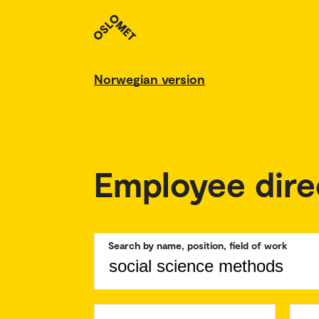
Norwegian version
Employee dire
Search by name, position, field of work