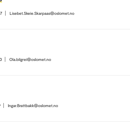
37
Lisebet.Skeie.Skarpaas@oslomet.no
0
Ola.bilgrei@oslomet.no
9
Ingar.Brattbakk@oslomet.no