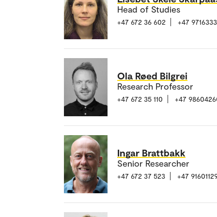
Head of Studies
+47 672 36 602
+47 971633
Ola Røed Bilgrei
Research Professor
+47 672 35 110
+47 9860426
Ingar Brattbakk
Senior Researcher
+47 672 37 523
+47 9160112