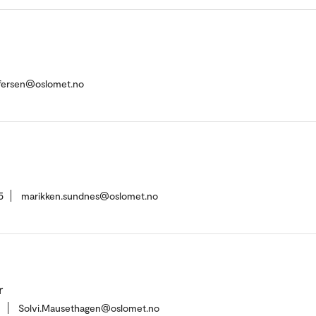
ffersen@oslomet.no
5
marikken.sundnes@oslomet.no
r
1
Solvi.Mausethagen@oslomet.no