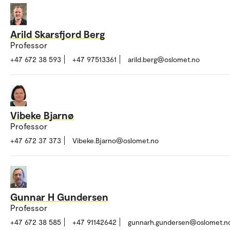
Arild Skarsfjord Berg
Professor
+47 672 38 593
+47 97513361
arild.berg@oslomet.no
Vibeke Bjarnø
Professor
+47 672 37 373
Vibeke.Bjarno@oslomet.no
Gunnar H Gundersen
Professor
+47 672 38 585
+47 91142642
gunnarh.gundersen@oslomet.n