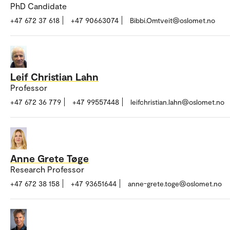
PhD Candidate
+47 672 37 618
+47 90663074
Bibbi.Omtveit@oslomet.no
Leif Christian Lahn
Professor
+47 672 36 779
+47 99557448
leifchristian.lahn@oslomet.no
Anne Grete Tøge
Research Professor
+47 672 38 158
+47 93651644
anne-grete.toge@oslomet.no