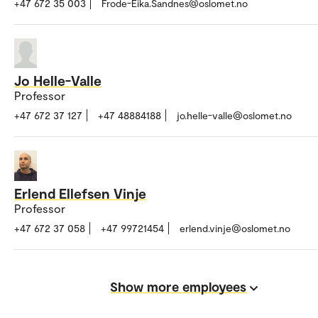
+47 672 35 003
Frode-Eika.Sandnes@oslomet.no
Jo Helle-Valle
Professor
+47 672 37 127
+47 48884188
jo.helle-valle@oslomet.no
Erlend Ellefsen Vinje
Professor
+47 672 37 058
+47 99721454
erlend.vinje@oslomet.no
Show more employees