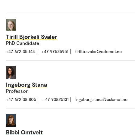
Tirill Bjørkeli Svaler
PhD Candidate
+47 672 35 144
+47 97535951
tirill.b.svaler@oslomet.no
Ingeborg Stana
Professor
+47 672 38 805
+47 93825131
ingeborg.stana@oslomet.no
Bibbi Omtveit