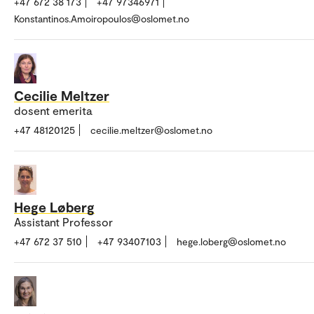
+47 672 38 173
+47 97346971
Konstantinos.Amoiropoulos@oslomet.no
Cecilie Meltzer
dosent emerita
+47 48120125
cecilie.meltzer@oslomet.no
Hege Løberg
Assistant Professor
+47 672 37 510
+47 93407103
hege.loberg@oslomet.no