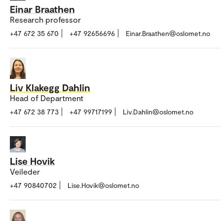
Einar Braathen
Research professor
+47 672 35 670
+47 92656696
Einar.Braathen@oslomet.no
Liv Klakegg Dahlin
Head of Department
+47 672 38 773
+47 99717199
Liv.Dahlin@oslomet.no
Lise Hovik
Veileder
+47 90840702
Lise.Hovik@oslomet.no