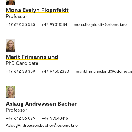
Mona Evelyn Flognfeldt
Professor
+47 672 35 585
+47 99011584
mona.flognfeldt@oslomet.no
Marit Frimannslund
PhD Candidate
+47 672 38 359
+47 97502380
marit.frimannslund@oslomet.
Aslaug Andreassen Becher
Professor
+47 672 36 079
+47 99643416
AslaugAndreassen.Becher@oslomet.no