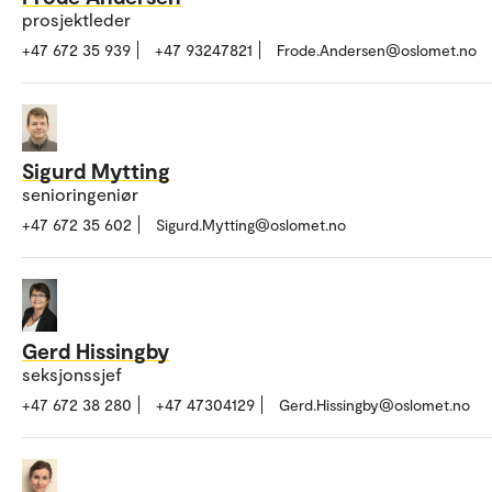
prosjektleder
+47 672 35 939
+47 93247821
Frode.Andersen@oslomet.no
Sigurd Mytting
senioringeniør
+47 672 35 602
Sigurd.Mytting@oslomet.no
Gerd Hissingby
seksjonssjef
+47 672 38 280
+47 47304129
Gerd.Hissingby@oslomet.no