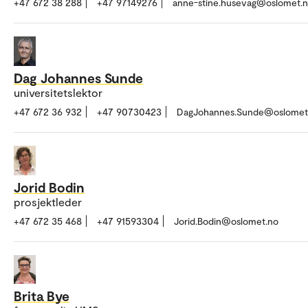
+47 672 38 288
+47 97149276
anne-stine.husevag@oslomet.
Dag Johannes Sunde
universitetslektor
+47 672 36 932
+47 90730423
DagJohannes.Sunde@oslomet
Jorid Bodin
prosjektleder
+47 672 35 468
+47 91593304
Jorid.Bodin@oslomet.no
Brita Bye