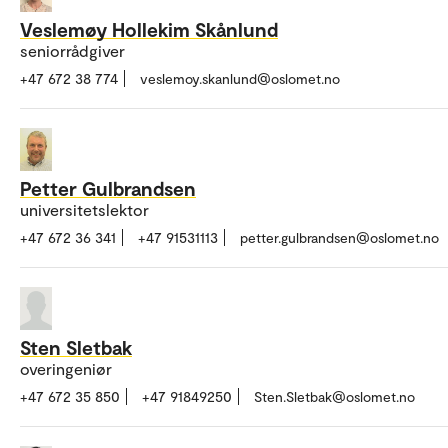
Veslemøy Hollekim Skånlund
seniorrådgiver
+47 672 38 774
veslemoy.skanlund@oslomet.no
Petter Gulbrandsen
universitetslektor
+47 672 36 341
+47 91531113
petter.gulbrandsen@oslomet.no
Sten Sletbak
overingeniør
+47 672 35 850
+47 91849250
Sten.Sletbak@oslomet.no