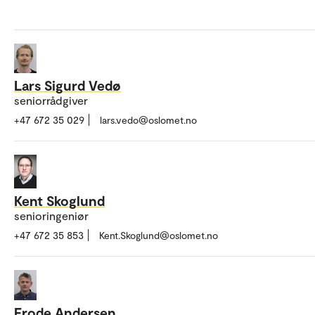
Lars Sigurd Vedø
seniorrådgiver
+47 672 35 029
lars.vedo@oslomet.no
Kent Skoglund
senioringeniør
+47 672 35 853
Kent.Skoglund@oslomet.no
Frode Andersen