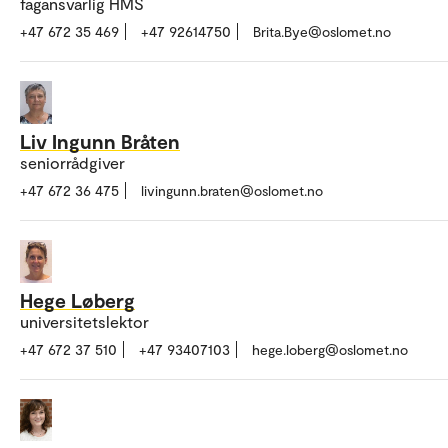
fagansvarlig HMS
+47 672 35 469
+47 92614750
Brita.Bye@oslomet.no
Liv Ingunn Bråten
seniorrådgiver
+47 672 36 475
livingunn.braten@oslomet.no
Hege Løberg
universitetslektor
+47 672 37 510
+47 93407103
hege.loberg@oslomet.no