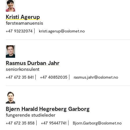
Kristi Agerup
førsteamanuensis
+47 93232074
kristi.agerup@oslomet.no
Rasmus Durban Jahr
seniorkonsulent
+47 672 35 841
+47 40852035
rasmus.jahr@oslomet.no
Bjørn Harald Hegreberg Garborg
fungerende studieleder
+47 672 35 858
+47 95447741
Bjorn.Garborg@oslomet.no