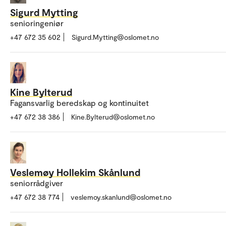
Sigurd Mytting
senioringeniør
+47 672 35 602
Sigurd.Mytting@oslomet.no
Kine Bylterud
Fagansvarlig beredskap og kontinuitet
+47 672 38 386
Kine.Bylterud@oslomet.no
Veslemøy Hollekim Skånlund
seniorrådgiver
+47 672 38 774
veslemoy.skanlund@oslomet.no