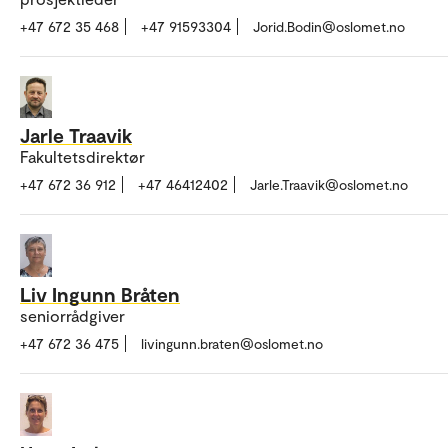
+47 672 35 468
+47 91593304
Jorid.Bodin@oslomet.no
Jarle Traavik
Fakultetsdirektør
+47 672 36 912
+47 46412402
Jarle.Traavik@oslomet.no
Liv Ingunn Bråten
seniorrådgiver
+47 672 36 475
livingunn.braten@oslomet.no