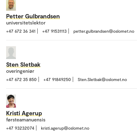
Petter Gulbrandsen
universitetslektor
+47 672 36 341
+47 91531113
petter.gulbrandsen@oslomet.no
Sten Sletbak
overingeniør
+47 672 35 850
+47 91849250
Sten.Sletbak@oslomet.no
Kristi Agerup
førsteamanuensis
+47 93232074
kristi.agerup@oslomet.no