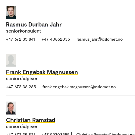
Rasmus Durban Jahr
seniorkonsulent
+47 672 35 841
+47 40852035
rasmus.jahr@oslomet.no
Frank Engebak Magnussen
seniorrådgiver
+47 672 36 265
frank.engebak.magnussen@oslomet.no
Christian Ramstad
seniorrådgiver
+47 672 35 821
+47 99203555
Christian.Ramstad@oslomet.no