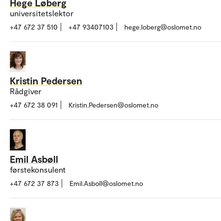
Hege Løberg
universitetslektor
+47 672 37 510
+47 93407103
hege.loberg@oslomet.no
Kristin Pedersen
Rådgiver
+47 672 38 091
Kristin.Pedersen@oslomet.no
Emil Asbøll
førstekonsulent
+47 672 37 873
Emil.Asboll@oslomet.no