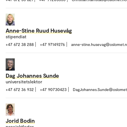
Anne-Stine Ruud Husevåg
stipendiat
+47 672 38 288
+47 97149276
anne-stine.husevag@oslomet.
Dag Johannes Sunde
universitetslektor
+47 672 36 932
+47 90730423
DagJohannes.Sunde@oslomet
Jorid Bodin
prosjektleder