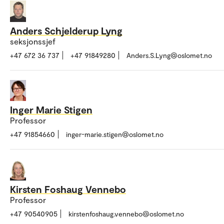
Anders Schjelderup Lyng
seksjonssjef
+47 672 36 737
+47 91849280
Anders.S.Lyng@oslomet.no
Inger Marie Stigen
Professor
+47 91854660
inger-marie.stigen@oslomet.no
Kirsten Foshaug Vennebo
Professor
+47 90540905
kirstenfoshaug.vennebo@oslomet.no