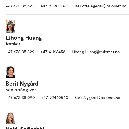
+47 672 35 627
+47 91387337
LiseLotte.Agedal@oslomet.no
Lihong Huang
forsker I
+47 672 35 329
+47 41163458
Lihong.Huang@oslomet.no
Berit Nygård
seniorrådgiver
+47 672 38 090
+47 92440543
Berit.Nygard@oslomet.no
Heidi Sofiedahl