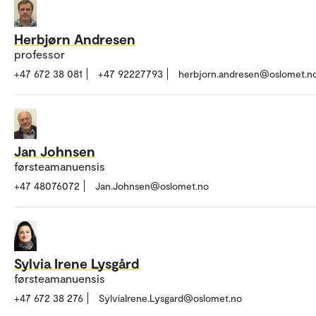
Herbjørn Andresen
professor
+47 672 38 081
+47 92227793
herbjorn.andresen@oslomet.n
Jan Johnsen
førsteamanuensis
+47 48076072
Jan.Johnsen@oslomet.no
Sylvia Irene Lysgård
førsteamanuensis
+47 672 38 276
SylviaIrene.Lysgard@oslomet.no