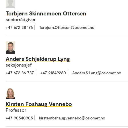
Torbjørn Skinnemoen Ottersen
seniorrådgiver
+47 672 38 176
Torbjorn.Ottersen@oslomet.no
Anders Schjelderup Lyng
seksjonssjef
+47 672 36 737
+47 91849280
Anders.S.Lyng@oslomet.no
Kirsten Foshaug Vennebo
Professor
+47 90540905
kirstenfoshaug.vennebo@oslomet.no