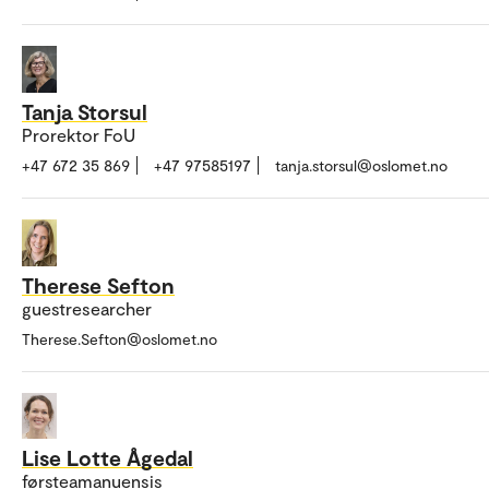
Tanja Storsul
Prorektor FoU
+47 672 35 869
+47 97585197
tanja.storsul@oslomet.no
Therese Sefton
guestresearcher
Therese.Sefton@oslomet.no
Lise Lotte Ågedal
førsteamanuensis