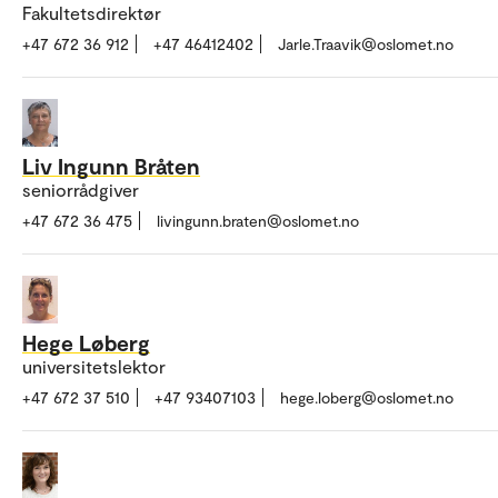
Fakultetsdirektør
+47 672 36 912
+47 46412402
Jarle.Traavik@oslomet.no
Liv Ingunn Bråten
seniorrådgiver
+47 672 36 475
livingunn.braten@oslomet.no
Hege Løberg
universitetslektor
+47 672 37 510
+47 93407103
hege.loberg@oslomet.no