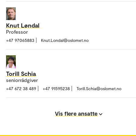
Knut Løndal
Professor
+47 97065883
Knut.Londal@oslomet.no
Torill Schia
seniorrådgiver
+47 672 38 489
+47 91595238
Torill.Schia@oslomet.no
Vis flere ansatte