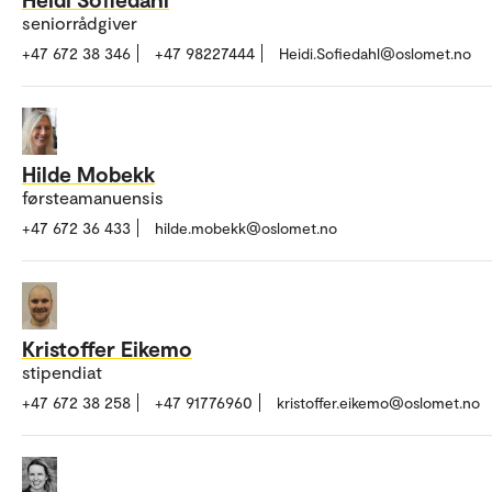
seniorrådgiver
+47 672 38 346
+47 98227444
Heidi.Sofiedahl@oslomet.no
Hilde Mobekk
førsteamanuensis
+47 672 36 433
hilde.mobekk@oslomet.no
Kristoffer Eikemo
stipendiat
+47 672 38 258
+47 91776960
kristoffer.eikemo@oslomet.no