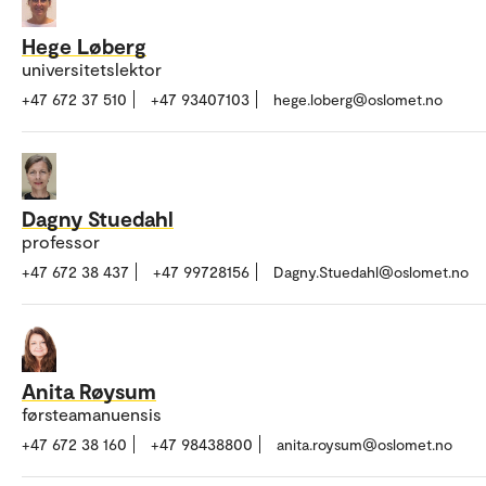
Hege Løberg
universitetslektor
+47 672 37 510
+47 93407103
hege.loberg@oslomet.no
Dagny Stuedahl
professor
+47 672 38 437
+47 99728156
Dagny.Stuedahl@oslomet.no
Anita Røysum
førsteamanuensis
+47 672 38 160
+47 98438800
anita.roysum@oslomet.no