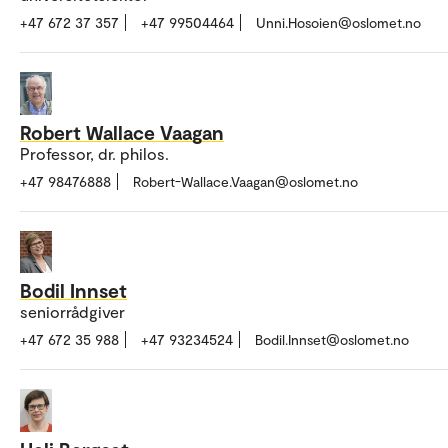
+47 672 37 357
+47 99504464
Unni.Hosoien@oslomet.no
Robert Wallace Vaagan
Professor, dr. philos.
+47 98476888
Robert-Wallace.Vaagan@oslomet.no
Bodil Innset
seniorrådgiver
+47 672 35 988
+47 93234524
Bodil.Innset@oslomet.no