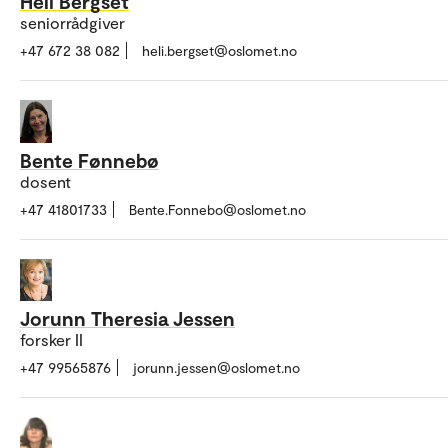
Heli Bergset
seniorrådgiver
+47 672 38 082
heli.bergset@oslomet.no
Bente Fønnebø
dosent
+47 41801733
Bente.Fonnebo@oslomet.no
Jorunn Theresia Jessen
forsker II
+47 99565876
jorunn.jessen@oslomet.no