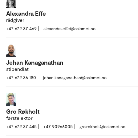
Alexandra Effe
rådgiver
+47 672 37 469
alexandra.effe@oslomet.no
Jehan Kanaganathan
stipendiat
+47 672 36 180
jehan.kanaganathan@oslomet.no
Gro Røkholt
førstelektor
+47 672 37 445
+47 90966005
gro.rokholt@oslomet.no