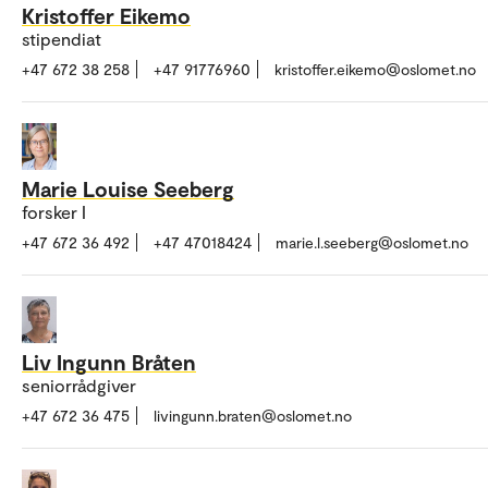
Kristoffer Eikemo
stipendiat
+47 672 38 258
+47 91776960
kristoffer.eikemo@oslomet.no
Marie Louise Seeberg
forsker I
+47 672 36 492
+47 47018424
marie.l.seeberg@oslomet.no
Liv Ingunn Bråten
seniorrådgiver
+47 672 36 475
livingunn.braten@oslomet.no