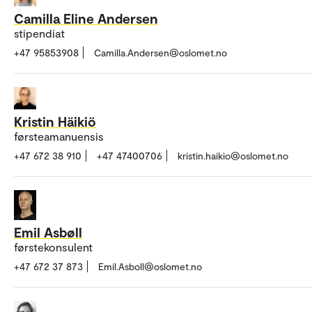
Camilla Eline Andersen
stipendiat
+47 95853908
Camilla.Andersen@oslomet.no
Kristin Häikiö
førsteamanuensis
+47 672 38 910
+47 47400706
kristin.haikio@oslomet.no
Emil Asbøll
førstekonsulent
+47 672 37 873
Emil.Asboll@oslomet.no