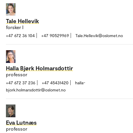
Tale Hellevik
forsker I
+47 672 36 104
+47 90529969
Tale.Hellevik@oslomet.no
Halla Bjørk Holmarsdottir
professor
+47 672 37 236
+47 45431420
halla-
bjork.holmarsdottir@oslomet.no
Eva Lutnæs
professor