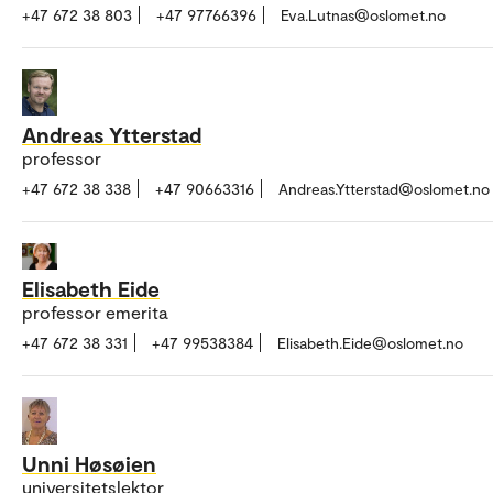
+47 672 38 803
+47 97766396
Eva.Lutnas@oslomet.no
Andreas Ytterstad
professor
+47 672 38 338
+47 90663316
Andreas.Ytterstad@oslomet.no
Elisabeth Eide
professor emerita
+47 672 38 331
+47 99538384
Elisabeth.Eide@oslomet.no
Unni Høsøien
universitetslektor