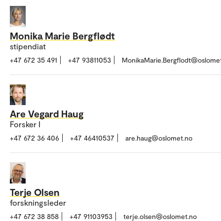
Monika Marie Bergflødt
stipendiat
+47 672 35 491
+47 93811053
MonikaMarie.Bergflodt@oslome
Are Vegard Haug
Forsker I
+47 672 36 406
+47 46410537
are.haug@oslomet.no
Terje Olsen
forskningsleder
+47 672 38 858
+47 91103953
terje.olsen@oslomet.no