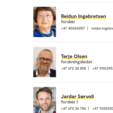
Reidun Ingebretsen
forsker
+47 40606057
reidun.ingeb
Terje Olsen
forskningsleder
+47 672 38 858
+47 9110395
Jardar Sørvoll
forsker I
+47 672 36 786
+47 932243