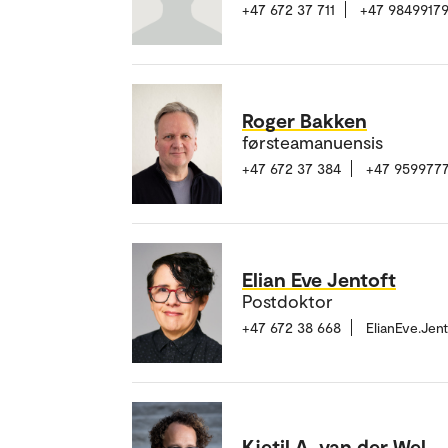
+47 672 37 711
+47 9849917
Roger Bakken
førsteamanuensis
+47 672 37 384
+47 959977
Elian Eve Jentoft
Postdoktor
+47 672 38 668
ElianEve.Jen
Kjetil A. van der Wel