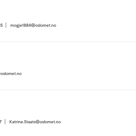
45
mogje1884@oslomet.no
oslomet.no
7
Katrine.Staats@oslomet.no