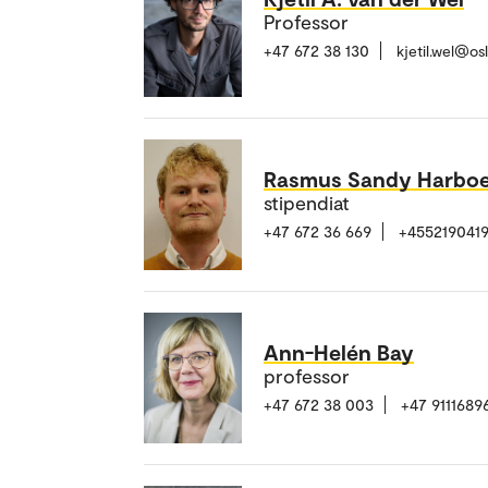
Professor
+47 672 38 130
kjetil.wel@o
Rasmus Sandy Harboe
stipendiat
+47 672 36 669
+455219041
Ann-Helén Bay
professor
+47 672 38 003
+47 9111689