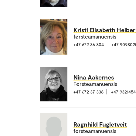
Kristi Elisabeth Heibe
førsteamanuensis
+47 672 36 804
+47 909802
Nina Aakernes
Førsteamanuensis
+47 672 37 338
+47 9321454
Ragnhild Fugletveit
førsteamanuensis