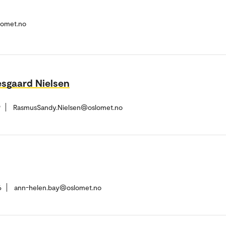
slomet.no
sgaard Nielsen
9
RasmusSandy.Nielsen@oslomet.no
6
ann-helen.bay@oslomet.no