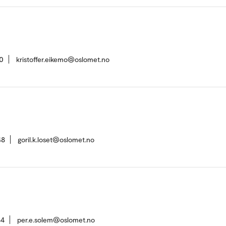
0
kristoffer.eikemo@oslomet.no
48
goril.k.loset@oslomet.no
84
per.e.solem@oslomet.no