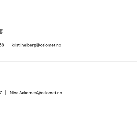
rg
58
kristi.heiberg@oslomet.no
7
Nina.Aakernes@oslomet.no