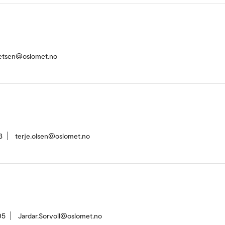
retsen@oslomet.no
3
terje.olsen@oslomet.no
05
Jardar.Sorvoll@oslomet.no