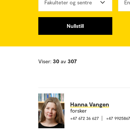
Fakulteter og sentre
En
Nullstill
Viser:
30
av
307
Hanna Vangen
forsker
+47 672 36 627
+47 992586