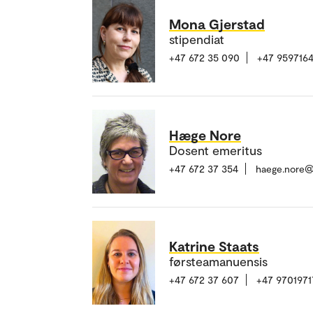
Mona Gjerstad
stipendiat
+47 672 35 090
+47 959716
Hæge Nore
Dosent emeritus
+47 672 37 354
haege.nore@
Katrine Staats
førsteamanuensis
+47 672 37 607
+47 9701971