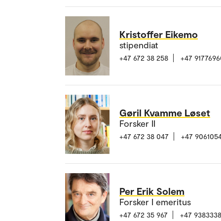
Kristoffer Eikemo
stipendiat
+47 672 38 258
+47 9177696
Gøril Kvamme Løset
Forsker II
+47 672 38 047
+47 906105
Per Erik Solem
Forsker I emeritus
+47 672 35 967
+47 938333