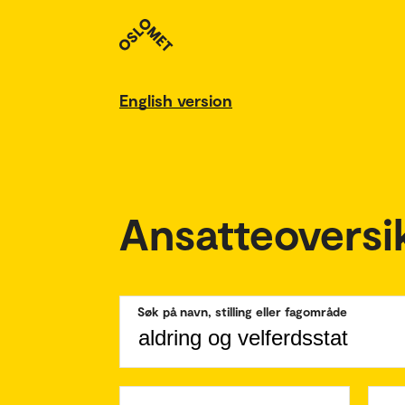
English version
Ansatteoversi
Søk på navn, stilling eller fagområde