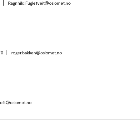
9
Ragnhild.Fugletveit@oslomet.no
70
roger.bakken@oslomet.no
toft@oslomet.no