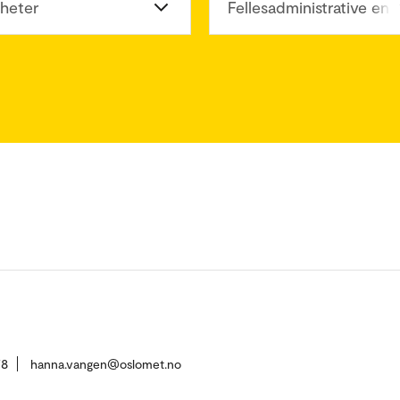
heter
Fellesadministrative enh
78
hanna.vangen@oslomet.no