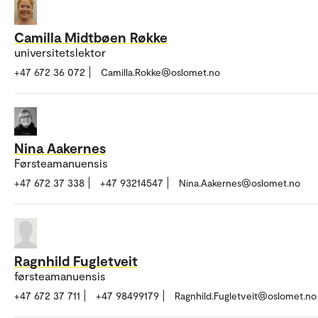
Camilla Midtbøen Røkke
universitetslektor
+47 672 36 072
Camilla.Rokke@oslomet.no
Nina Aakernes
Førsteamanuensis
+47 672 37 338
+47 93214547
Nina.Aakernes@oslomet.no
Ragnhild Fugletveit
førsteamanuensis
+47 672 37 711
+47 98499179
Ragnhild.Fugletveit@oslomet.no