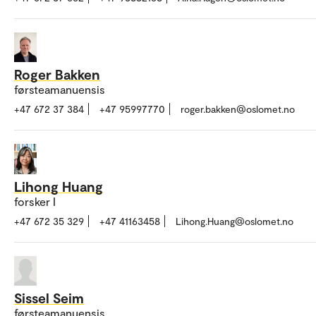
Roger Bakken
førsteamanuensis
+47 672 37 384
+47 95997770
roger.bakken@oslomet.no
Lihong Huang
forsker I
+47 672 35 329
+47 41163458
Lihong.Huang@oslomet.no
Sissel Seim
førsteamanuensis