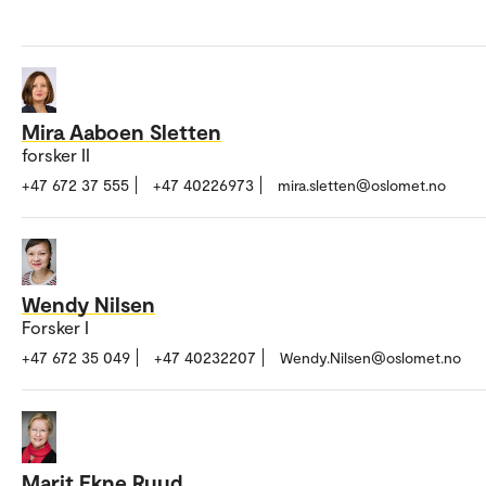
Mira Aaboen Sletten
forsker II
+47 672 37 555
+47 40226973
mira.sletten@oslomet.no
Wendy Nilsen
Forsker I
+47 672 35 049
+47 40232207
Wendy.Nilsen@oslomet.no
Marit Ekne Ruud