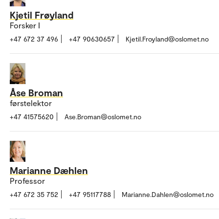
Kjetil Frøyland
Forsker I
+47 672 37 496
+47 90630657
Kjetil.Froyland@oslomet.no
Åse Broman
førstelektor
+47 41575620
Ase.Broman@oslomet.no
Marianne Dæhlen
Professor
+47 672 35 752
+47 95117788
Marianne.Dahlen@oslomet.no