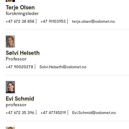
Terje Olsen
forskningsleder
+47 672 38 858
+47 91103953
terje.olsen@oslomet.no
Sølvi Helseth
Professor
+47 90020278
Solvi.Helseth@oslomet.no
Evi Schmid
professor
+47 672 35 396
+47 47745219
Evi.Schmid@oslomet.no