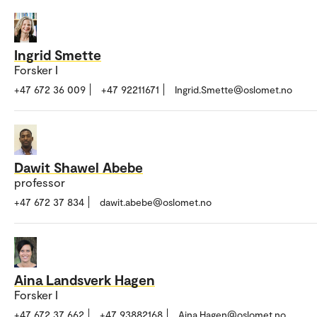
Ingrid Smette
Forsker I
+47 672 36 009
+47 92211671
Ingrid.Smette@oslomet.no
Dawit Shawel Abebe
professor
+47 672 37 834
dawit.abebe@oslomet.no
Aina Landsverk Hagen
Forsker I
+47 672 37 662
+47 93882168
Aina.Hagen@oslomet.no