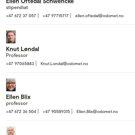
Ellen Oftedal Schwencke
stipendiat
+47 672 37 057
+47 97715717
ellen.oftedal@oslomet.no
Knut Løndal
Professor
+47 97065883
Knut.Londal@oslomet.no
Ellen Blix
professor
+47 672 36 504
+47 90589315
Ellen.Blix@oslomet.no