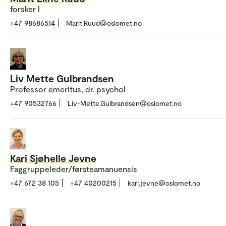
forsker I
+47 98686514
Marit.Ruud@oslomet.no
Liv Mette Gulbrandsen
Professor emeritus, dr. psychol
+47 90532766
Liv-Mette.Gulbrandsen@oslomet.no
Kari Sjøhelle Jevne
Faggruppeleder/førsteamanuensis
+47 672 38 105
+47 40200215
kari.jevne@oslomet.no