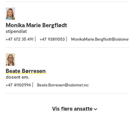
Monika Marie Bergflødt
stipendiat
+47 672 35 491
+47 93811053
MonikaMarie.Bergflodt@oslome
Beate Børresen
dosent em.
+47 41102994
Beate.Borresen@oslomet.no
Vis flere ansatte