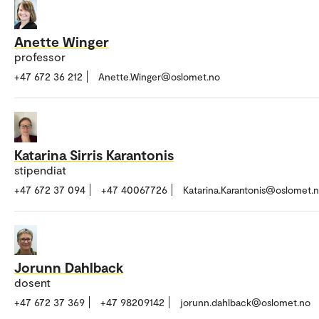
Anette Winger
professor
+47 672 36 212
Anette.Winger@oslomet.no
Katarina Sirris Karantonis
stipendiat
+47 672 37 094
+47 40067726
Katarina.Karantonis@oslomet.
Jorunn Dahlback
dosent
+47 672 37 369
+47 98209142
jorunn.dahlback@oslomet.no