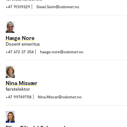
+47 91319329
Sissel.Seim@oslomet.no
Hæge Nore
Dosent emeritus
+47 672 37 354
haege.nore@oslomet.no
Nina Misvær
førstelektor
+47 99749758
Nina.Misvar@oslomet.no