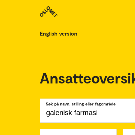
English version
Ansatteoversi
Søk på navn, stilling eller fagområde