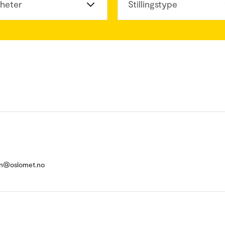
heter
Stillingstype
n@oslomet.no