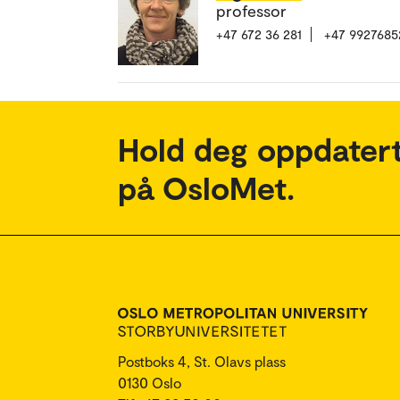
professor
+47 672 36 281
+47 9927685
Hold deg oppdatert
på OsloMet.
Postboks 4, St. Olavs plass
0130 Oslo