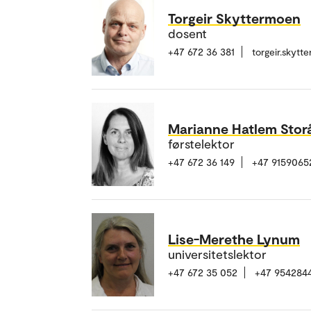
Torgeir Skyttermoen
dosent
+47 672 36 381
torgeir.skyt
Marianne Hatlem Stor
førstelektor
+47 672 36 149
+47 9159065
Lise-Merethe Lynum
universitetslektor
+47 672 35 052
+47 954284