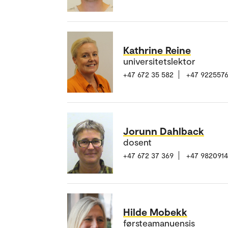
Kathrine Reine
universitetslektor
+47 672 35 582
+47 922557
Jorunn Dahlback
dosent
+47 672 37 369
+47 982091
Hilde Mobekk
førsteamanuensis