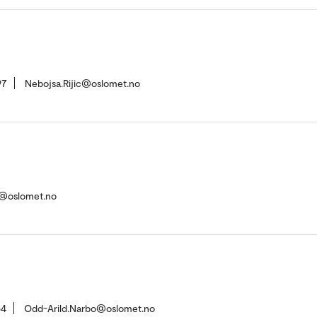
97
Nebojsa.Rijic@oslomet.no
ik@oslomet.no
54
Odd-Arild.Narbo@oslomet.no