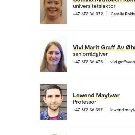
universitetslektor
+47 672 36 072
Camilla.Rok
Vivi Marit Graff Av Øh
seniorrådgiver
+47 672 36 478
vivi.graffav
Lewend Mayiwar
Professor
+47 672 36 397
lewend.mayi