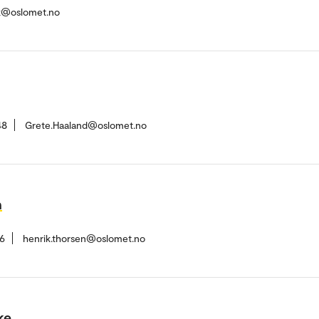
k@oslomet.no
48
Grete.Haaland@oslomet.no
n
6
henrik.thorsen@oslomet.no
ke