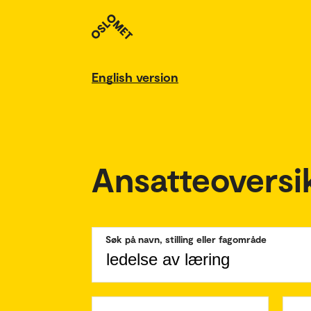
English version
Ansatteoversi
Søk på navn, stilling eller fagområde