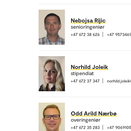
Nebojsa Rijic
senioringeniør
+47 672 38 626
+47 957346
Norhild Joleik
stipendiat
+47 672 37 347
norhild.jole
Odd Arild Nærbø
overingeniør
+47 672 35 283
+47 906910