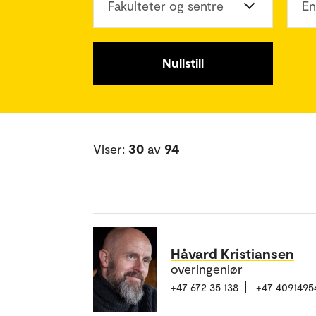
Fakulteter og sentre
En
Nullstill
Viser:
30
av
94
Håvard Kristiansen
overingeniør
+47 672 35 138
+47 4091495