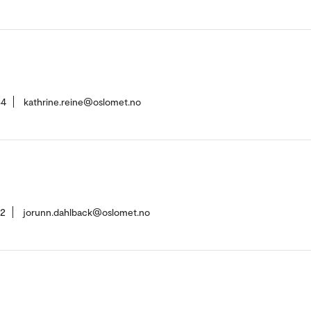
64
kathrine.reine@oslomet.no
42
jorunn.dahlback@oslomet.no