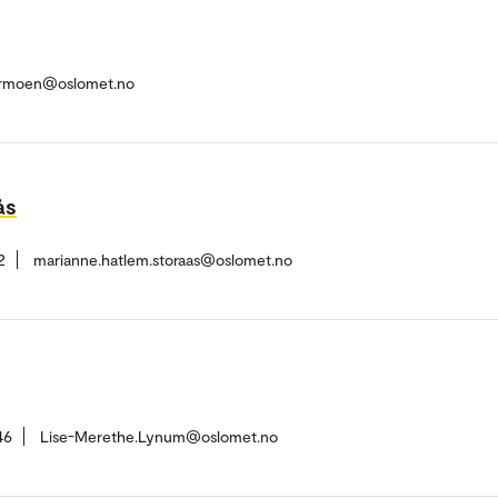
termoen@oslomet.no
ås
2
marianne.hatlem.storaas@oslomet.no
46
Lise-Merethe.Lynum@oslomet.no