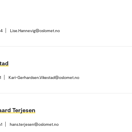
54
Lise.Hannevig@oslomet.no
tad
1
Kari-Gerhardsen.Vikestad@oslomet.no
aard Terjesen
61
hans.terjesen@oslomet.no