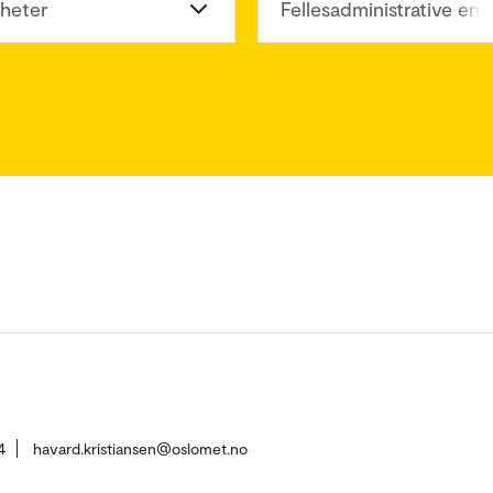
heter
Fellesadministrative enh
4
havard.kristiansen@oslomet.no