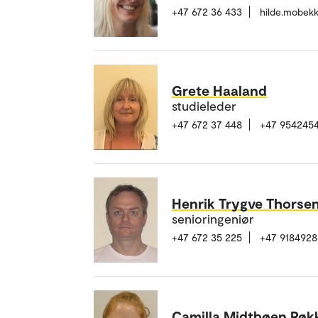
+47 672 36 433
hilde.mobek
Grete Haaland
studieleder
+47 672 37 448
+47 954245
Henrik Trygve Thorse
senioringeniør
+47 672 35 225
+47 9184928
Camilla Midtbøen Røk