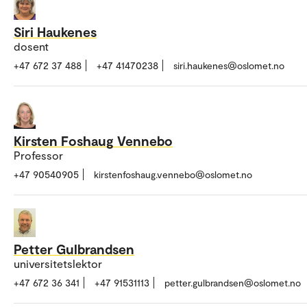
Siri Haukenes
dosent
+47 672 37 488
+47 41470238
siri.haukenes@oslomet.no
Kirsten Foshaug Vennebo
Professor
+47 90540905
kirstenfoshaug.vennebo@oslomet.no
Petter Gulbrandsen
universitetslektor
+47 672 36 341
+47 91531113
petter.gulbrandsen@oslomet.no