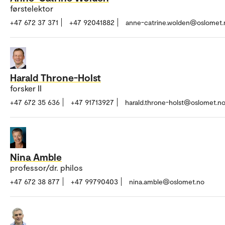
førstelektor
+47 672 37 371
+47 92041882
anne-catrine.wolden@oslomet.
Harald Throne-Holst
forsker II
+47 672 35 636
+47 91713927
harald.throne-holst@oslomet.n
Nina Amble
professor/dr. philos
+47 672 38 877
+47 99790403
nina.amble@oslomet.no