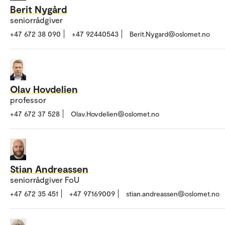
Berit Nygård
seniorrådgiver
+47 672 38 090
+47 92440543
Berit.Nygard@oslomet.no
Olav Hovdelien
professor
+47 672 37 528
Olav.Hovdelien@oslomet.no
Stian Andreassen
seniorrådgiver FoU
+47 672 35 451
+47 97169009
stian.andreassen@oslomet.no