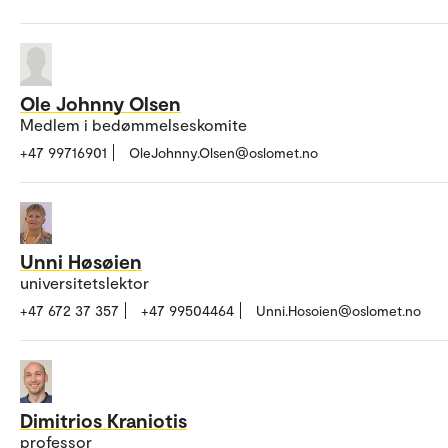
Ole Johnny Olsen
Medlem i bedømmelseskomite
+47 99716901
OleJohnny.Olsen@oslomet.no
Unni Høsøien
universitetslektor
+47 672 37 357
+47 99504464
Unni.Hosoien@oslomet.no
Dimitrios Kraniotis
professor