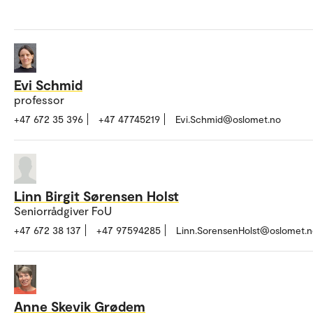
Evi Schmid
professor
+47 672 35 396
+47 47745219
Evi.Schmid@oslomet.no
Linn Birgit Sørensen Holst
Seniorrådgiver FoU
+47 672 38 137
+47 97594285
Linn.SorensenHolst@oslomet.n
Anne Skevik Grødem