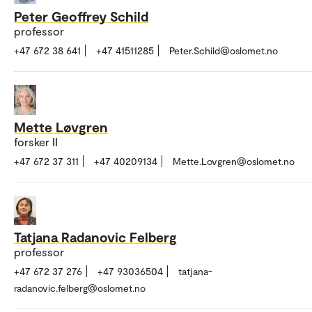
Peter Geoffrey Schild
professor
+47 672 38 641
+47 41511285
Peter.Schild@oslomet.no
Mette Løvgren
forsker II
+47 672 37 311
+47 40209134
Mette.Lovgren@oslomet.no
Tatjana Radanovic Felberg
professor
+47 672 37 276
+47 93036504
tatjana-
radanovic.felberg@oslomet.no