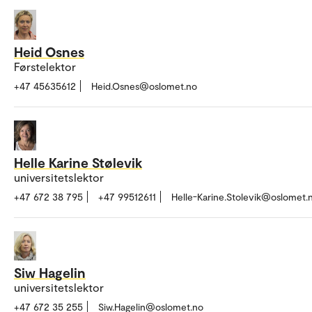
Heid Osnes
Førstelektor
+47 45635612
Heid.Osnes@oslomet.no
Helle Karine Stølevik
universitetslektor
+47 672 38 795
+47 99512611
Helle-Karine.Stolevik@oslomet.
Siw Hagelin
universitetslektor
+47 672 35 255
Siw.Hagelin@oslomet.no