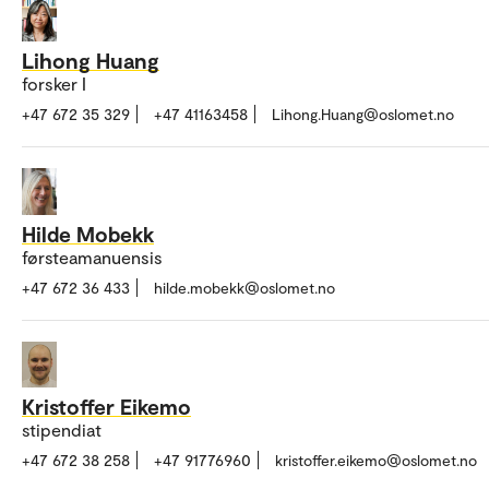
Lihong Huang
forsker I
+47 672 35 329
+47 41163458
Lihong.Huang@oslomet.no
Hilde Mobekk
førsteamanuensis
+47 672 36 433
hilde.mobekk@oslomet.no
Kristoffer Eikemo
stipendiat
+47 672 38 258
+47 91776960
kristoffer.eikemo@oslomet.no