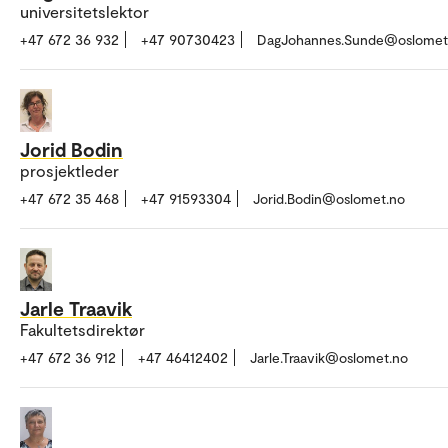
universitetslektor
+47 672 36 932
+47 90730423
DagJohannes.Sunde@oslomet
Jorid Bodin
prosjektleder
+47 672 35 468
+47 91593304
Jorid.Bodin@oslomet.no
Jarle Traavik
Fakultetsdirektør
+47 672 36 912
+47 46412402
Jarle.Traavik@oslomet.no