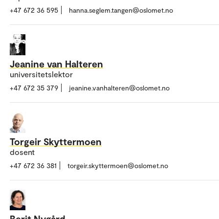
+47 672 36 595
hanna.seglem.tangen@oslomet.no
Jeanine van Halteren
universitetslektor
+47 672 35 379
jeanine.vanhalteren@oslomet.no
Torgeir Skyttermoen
dosent
+47 672 36 381
torgeir.skyttermoen@oslomet.no
Berit Nygård