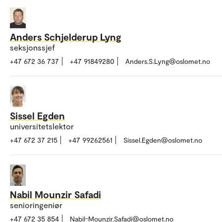
Anders Schjelderup Lyng
seksjonssjef
+47 672 36 737
+47 91849280
Anders.S.Lyng@oslomet.no
Sissel Egden
universitetslektor
+47 672 37 215
+47 99262561
Sissel.Egden@oslomet.no
Nabil Mounzir Safadi
senioringeniør
+47 672 35 854
Nabil-Mounzir.Safadi@oslomet.no