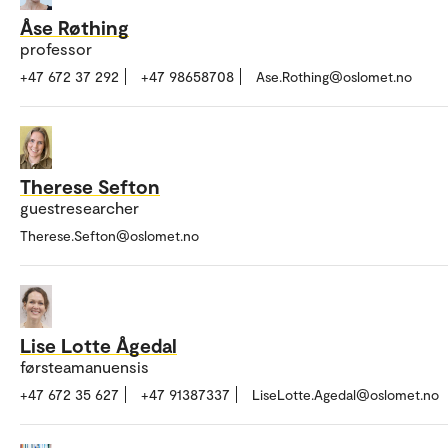
Åse Røthing
professor
+47 672 37 292
+47 98658708
Ase.Rothing@oslomet.no
Therese Sefton
guestresearcher
Therese.Sefton@oslomet.no
Lise Lotte Ågedal
førsteamanuensis
+47 672 35 627
+47 91387337
LiseLotte.Agedal@oslomet.no