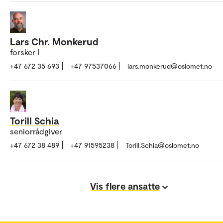
Lars Chr. Monkerud
forsker I
+47 672 35 693
+47 97537066
lars.monkerud@oslomet.no
Torill Schia
seniorrådgiver
+47 672 38 489
+47 91595238
Torill.Schia@oslomet.no
Vis flere ansatte