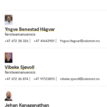
Yngve Benestad Hågvar
førsteamanuensis
+47 672 38 326
+47 41643901
Yngve.Hagvar@oslomet.no
Vibeke Sjøvoll
førsteamanuensis
+47 672 36 874
+47 91723893
vibeke.sjovoll@oslomet.no
Jehan Kanaganathan