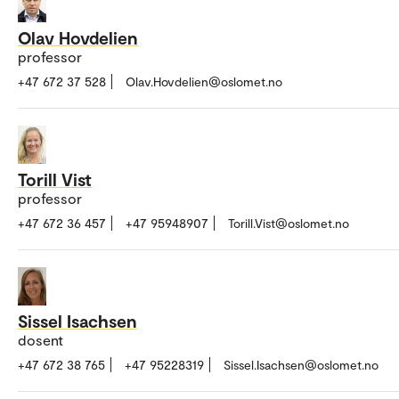
Olav Hovdelien
professor
+47 672 37 528
Olav.Hovdelien@oslomet.no
Torill Vist
professor
+47 672 36 457
+47 95948907
Torill.Vist@oslomet.no
Sissel Isachsen
dosent
+47 672 38 765
+47 95228319
Sissel.Isachsen@oslomet.no