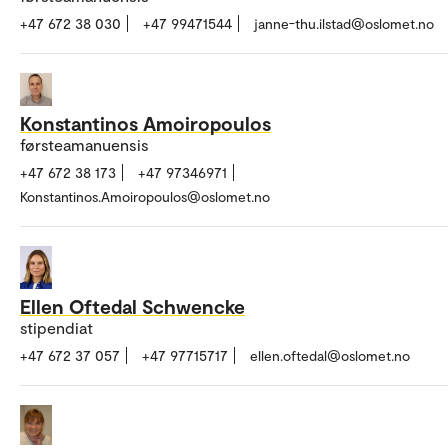
+47 672 38 030
+47 99471544
janne-thu.ilstad@oslomet.no
Konstantinos Amoiropoulos
førsteamanuensis
+47 672 38 173
+47 97346971
Konstantinos.Amoiropoulos@oslomet.no
Ellen Oftedal Schwencke
stipendiat
+47 672 37 057
+47 97715717
ellen.oftedal@oslomet.no