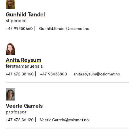
Gunhild Tøndel
stipendiat
+47 99250660
Gunhild.Tondel@oslomet.no
Anita Røysum
førsteamanuensis
+47 672 38 160
+47 98438800
anita.roysum@oslomet.no
Veerle Garrels
professor
+47 672 36 120
Veerle.Garrels@oslomet.no