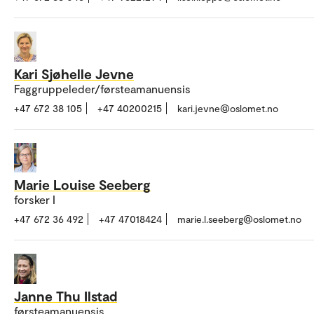
Kari Sjøhelle Jevne
Faggruppeleder/førsteamanuensis
+47 672 38 105
+47 40200215
kari.jevne@oslomet.no
Marie Louise Seeberg
forsker I
+47 672 36 492
+47 47018424
marie.l.seeberg@oslomet.no
Janne Thu Ilstad
førsteamanuensis