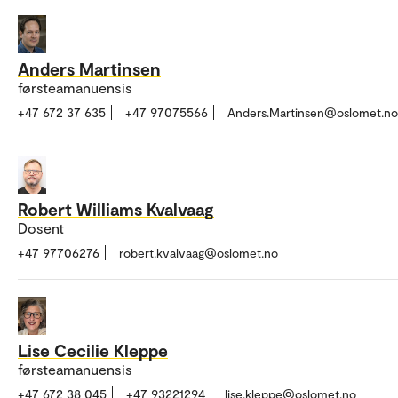
Anders Martinsen
førsteamanuensis
+47 672 37 635
+47 97075566
Anders.Martinsen@oslomet.no
Robert Williams Kvalvaag
Dosent
+47 97706276
robert.kvalvaag@oslomet.no
Lise Cecilie Kleppe
førsteamanuensis
+47 672 38 045
+47 93221294
lise.kleppe@oslomet.no