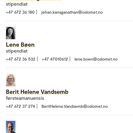
stipendiat
+47 672 36 180
jehan.kanaganathan@oslomet.no
Lene Bøen
stipendiat
+47 672 36 532
+47 47010612
lene.boen@oslomet.no
Berit Helene Vandsemb
førsteamanuensis
+47 672 37 274
BeritHelene.Vandsemb@oslomet.no