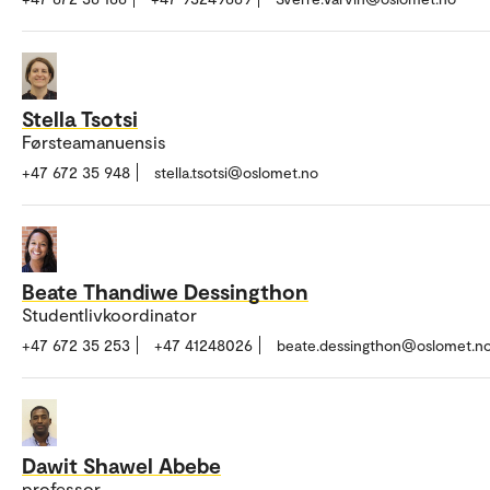
Stella Tsotsi
Førsteamanuensis
+47 672 35 948
stella.tsotsi@oslomet.no
Beate Thandiwe Dessingthon
Studentlivkoordinator
+47 672 35 253
+47 41248026
beate.dessingthon@oslomet.n
Dawit Shawel Abebe
professor