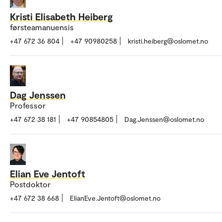
Kristi Elisabeth Heiberg
førsteamanuensis
+47 672 36 804
+47 90980258
kristi.heiberg@oslomet.no
Dag Jenssen
Professor
+47 672 38 181
+47 90854805
Dag.Jenssen@oslomet.no
Elian Eve Jentoft
Postdoktor
+47 672 38 668
ElianEve.Jentoft@oslomet.no