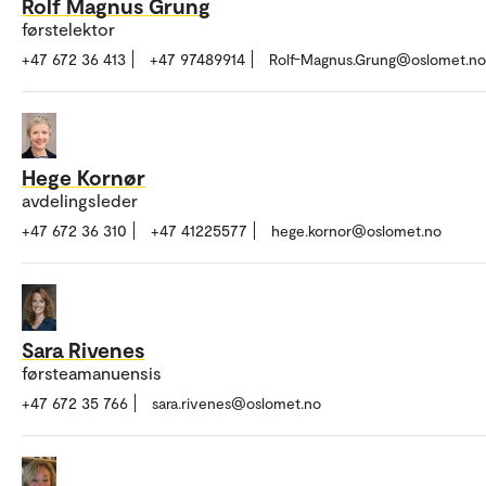
Rolf Magnus Grung
førstelektor
+47 672 36 413
+47 97489914
Rolf-Magnus.Grung@oslomet.no
Hege Kornør
avdelingsleder
+47 672 36 310
+47 41225577
hege.kornor@oslomet.no
Sara Rivenes
førsteamanuensis
+47 672 35 766
sara.rivenes@oslomet.no