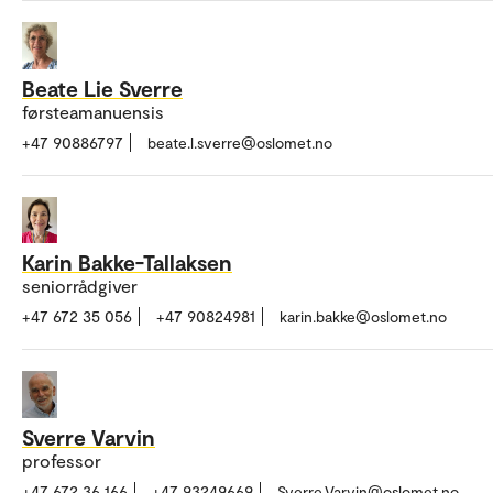
Beate Lie Sverre
førsteamanuensis
+47 90886797
beate.l.sverre@oslomet.no
Karin Bakke-Tallaksen
seniorrådgiver
+47 672 35 056
+47 90824981
karin.bakke@oslomet.no
Sverre Varvin
professor
+47 672 36 166
+47 93249669
Sverre.Varvin@oslomet.no