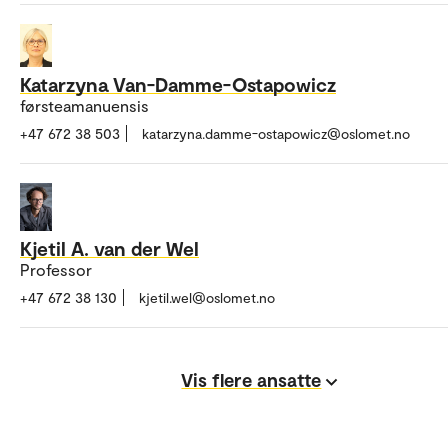
Katarzyna Van-Damme-Ostapowicz
førsteamanuensis
+47 672 38 503
katarzyna.damme-ostapowicz@oslomet.no
Kjetil A. van der Wel
Professor
+47 672 38 130
kjetil.wel@oslomet.no
Vis flere ansatte