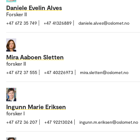
Daniele Evelin Alves
Forsker II
+47 672 35 749
+47 41326889
daniele.alves@oslomet.no
Mira Aaboen Sletten
forsker II
+47 672 37 555
+47 40226973
mira.sletten@oslomet.no
Ingunn Marie Eriksen
forsker I
+47 672 36 207
+47 92213024
ingunn.m.eriksen@oslomet.no