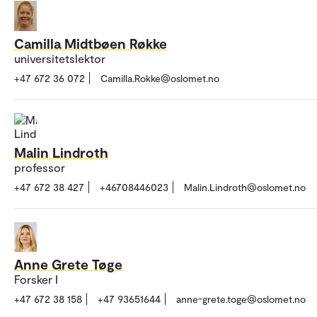
Camilla Midtbøen Røkke
universitetslektor
+47 672 36 072
Camilla.Rokke@oslomet.no
Malin Lindroth
professor
+47 672 38 427
+46708446023
Malin.Lindroth@oslomet.no
Anne Grete Tøge
Forsker I
+47 672 38 158
+47 93651644
anne-grete.toge@oslomet.no