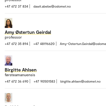
+47 672 37 834
dawit.abebe@oslomet.no
Amy Østertun Geirdal
professor
+47 672 35 894
+47 48196620
Amy-Ostertun.Geirdal@oslome
Birgitte Ahlsen
førsteamanuensis
+47 672 36 690
+47 90501583
birgitte.ahlsen@oslomet.no