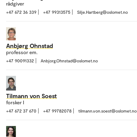
rådgiver
+47 672 36 339
+47 99313575
Silje.Hartberg@oslomet.no
Anbjørg Ohnstad
professor em.
+47 90091332
Anbjorg.Ohnstad@oslomet.no
Tilmann von Soest
forsker I
+47 672 37 670
+47 99782078
tilmann.von.soest@oslomet.no