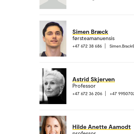
Simen Bræck
førsteamanuensis
+47 672 38 686
Simen.Brack
Astrid Skjerven
Professor
+47 672 36 206
+47 995070
Hilde Anette Aamodt
professor