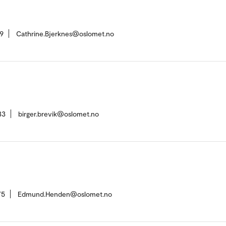
9
Cathrine.Bjerknes@oslomet.no
33
birger.brevik@oslomet.no
75
Edmund.Henden@oslomet.no