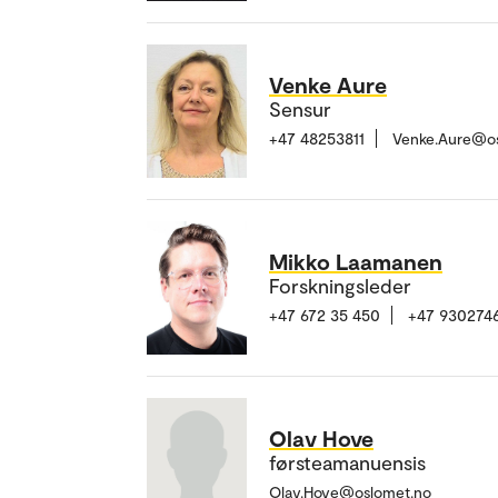
Venke Aure
Sensur
+47 48253811
Venke.Aure@o
Mikko Laamanen
Forskningsleder
+47 672 35 450
+47 930274
Olav Hove
førsteamanuensis
Olav.Hove@oslomet.no