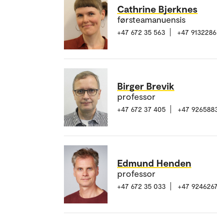
Cathrine Bjerknes
førsteamanuensis
+47 672 35 563
+47 9132286
Birger Brevik
professor
+47 672 37 405
+47 926588
Edmund Henden
professor
+47 672 35 033
+47 924626