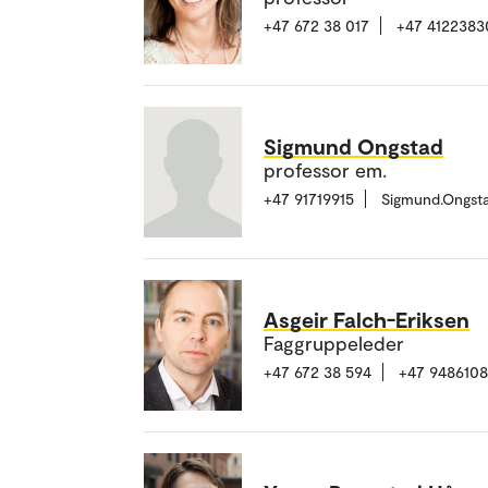
+47 672 38 017
+47 4122383
Sigmund Ongstad
professor em.
+47 91719915
Sigmund.Ongst
Asgeir Falch-Eriksen
Faggruppeleder
+47 672 38 594
+47 948610