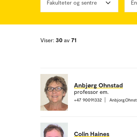
Fakulteter og sentre
En
Viser:
30
av
71
Anbjørg Ohnstad
professor em.
+47 90091332
Anbjorg.Ohns
Colin Haines