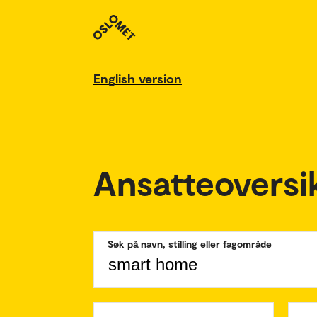
English version
Ansatteoversi
Søk på navn, stilling eller fagområde