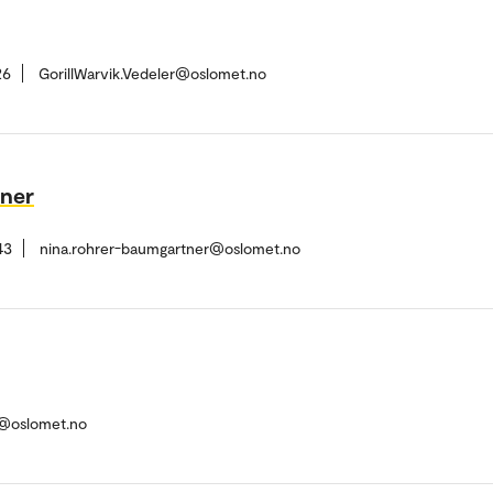
26
GorillWarvik.Vedeler@oslomet.no
tner
43
nina.rohrer-baumgartner@oslomet.no
ad@oslomet.no