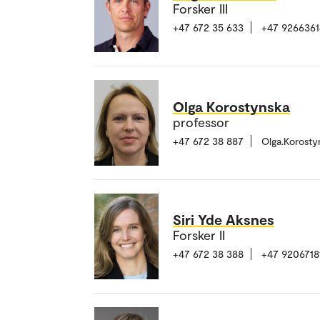
Forsker III
+47 672 35 633
+47 9266361
Olga Korostynska
professor
+47 672 38 887
Olga.Korost
Siri Yde Aksnes
Forsker II
+47 672 38 388
+47 9206718