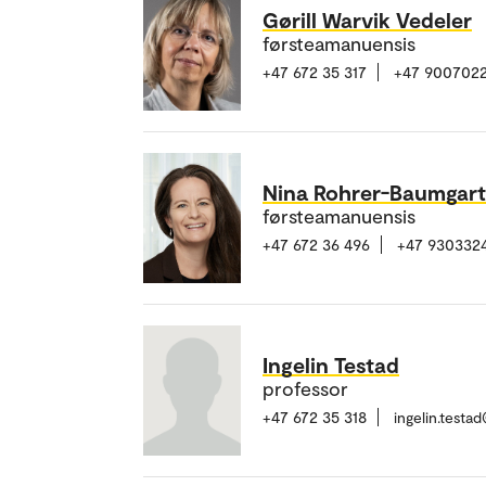
Gørill Warvik Vedeler
førsteamanuensis
+47 672 35 317
+47 900702
Nina Rohrer-Baumgar
førsteamanuensis
+47 672 36 496
+47 930332
Ingelin Testad
professor
+47 672 35 318
ingelin.test