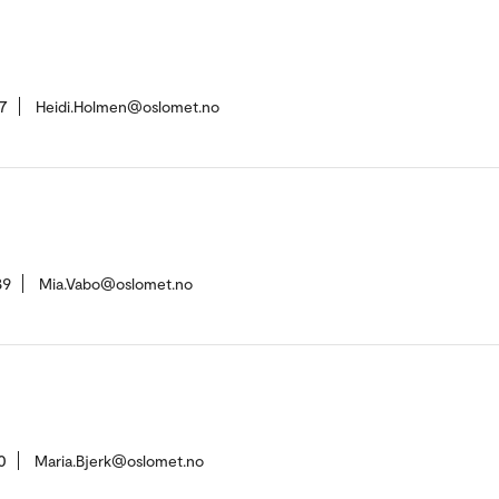
7
Heidi.Holmen@oslomet.no
89
Mia.Vabo@oslomet.no
0
Maria.Bjerk@oslomet.no