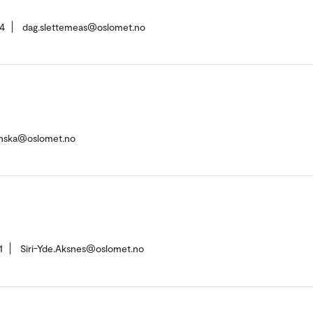
4
dag.slettemeas@oslomet.no
ynska@oslomet.no
1
Siri-Yde.Aksnes@oslomet.no