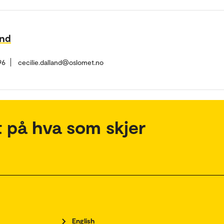
and
96
cecilie.dalland@oslomet.no
 på hva som skjer
English