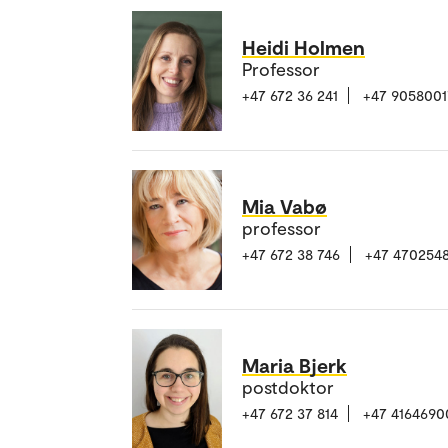
Heidi Holmen
Professor
+47 672 36 241
+47 9058001
Mia Vabø
professor
+47 672 38 746
+47 470254
Maria Bjerk
postdoktor
+47 672 37 814
+47 4164690