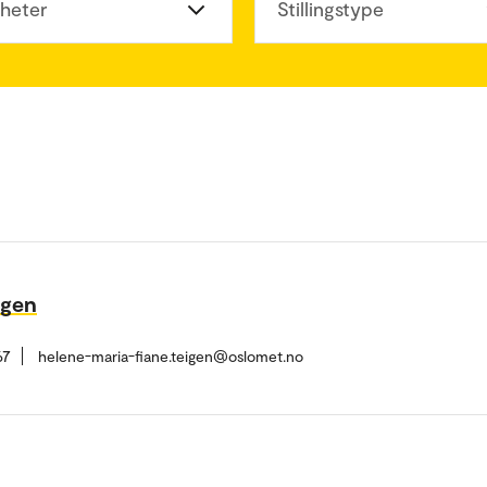
heter
Stillingstype
igen
67
helene-maria-fiane.teigen@oslomet.no