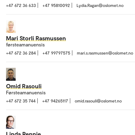
+47 672 36 633
+47 95810092
Lydia.Ragan@oslomet.no
Mari Storli Rasmussen
førsteamanuensis
+47 672 36 284
+47 99797575
mari.s.rasmussen@oslomet.no
Omid Rasouli
Førsteamanuensis
+47 672 35 744
+47 94265117
omid.rasouli@oslomet.no
Linda Rennie