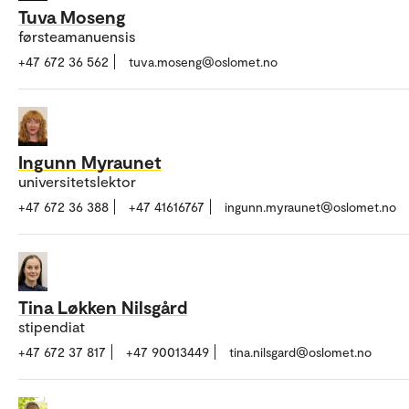
Tuva Moseng
førsteamanuensis
+47 672 36 562
tuva.moseng@oslomet.no
Ingunn Myraunet
universitetslektor
+47 672 36 388
+47 41616767
ingunn.myraunet@oslomet.no
Tina Løkken Nilsgård
stipendiat
+47 672 37 817
+47 90013449
tina.nilsgard@oslomet.no