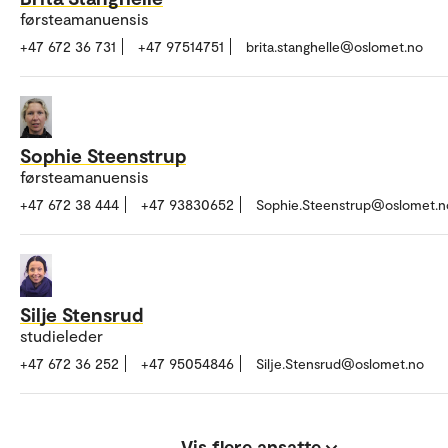
førsteamanuensis
+47 672 36 731
+47 97514751
brita.stanghelle@oslomet.no
Sophie Steenstrup
førsteamanuensis
+47 672 38 444
+47 93830652
Sophie.Steenstrup@oslomet.n
Silje Stensrud
studieleder
+47 672 36 252
+47 95054846
Silje.Stensrud@oslomet.no
Vis flere ansatte