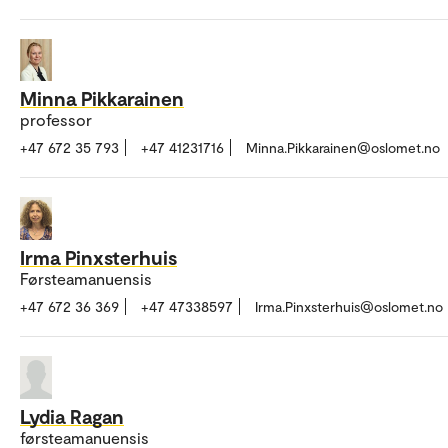
Minna Pikkarainen
professor
+47 672 35 793
+47 41231716
Minna.Pikkarainen@oslomet.no
Irma Pinxsterhuis
Førsteamanuensis
+47 672 36 369
+47 47338597
Irma.Pinxsterhuis@oslomet.no
Lydia Ragan
førsteamanuensis