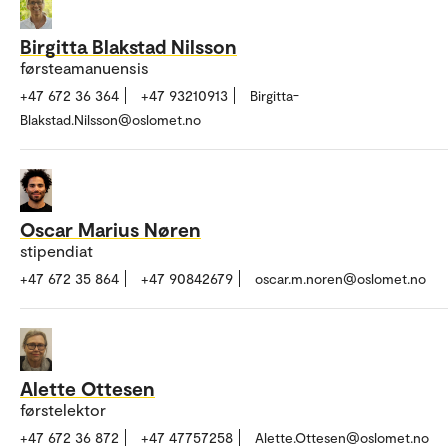
Birgitta Blakstad Nilsson
førsteamanuensis
+47 672 36 364
+47 93210913
Birgitta-
Blakstad.Nilsson@oslomet.no
Oscar Marius Nøren
stipendiat
+47 672 35 864
+47 90842679
oscar.m.noren@oslomet.no
Alette Ottesen
førstelektor
+47 672 36 872
+47 47757258
Alette.Ottesen@oslomet.no