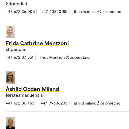
Stipendiat
+47 672 36 005
+47 40840185
thea.m.melas@oslomet.no
Frida Cathrine Mentzoni
stipendiat
+47 672 37 551
Frida.Mentzoni@oslomet.no
Åshild Odden Miland
førsteamanuensis
+47 672 36 753
+47 99506233
ashild.miland@oslomet.no