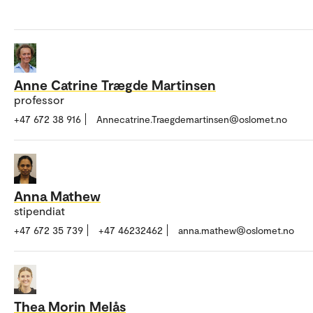
Anne Catrine Trægde Martinsen
professor
+47 672 38 916
Annecatrine.Traegdemartinsen@oslomet.no
Anna Mathew
stipendiat
+47 672 35 739
+47 46232462
anna.mathew@oslomet.no
Thea Morin Melås