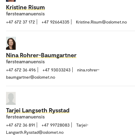
Kristine Risum
førsteamanuensis
+47 672 37 172
+47 92664335
Kristine.Risum@oslomet.no
Nina Rohrer-Baumgartner
førsteamanuensis
+47 672 36 496
+47 93033243
nina.rohrer-
baumgartner@oslomet.no
Tarjei Langseth Rysstad
førsteamanuensis
+47 672 36 891
+47 99728083
Tarjei-
Langseth.Rysstad@oslomet.no