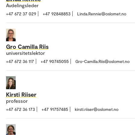
Avdelingsleder
+47 672 37 029
+47 92848853
Linda.Rennie@oslomet.no
Gro Camilla Riis
universitetslektor
+47 672 36 117
+47 90745055
Gro-Camilla.Riis@oslomet.no
Kirsti Riiser
professor
+47 672 36 173
+47 91757485
kirsti.riiser@oslomet.no