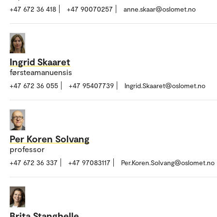
+47 672 36 418
+47 90070257
anne.skaar@oslomet.no
Ingrid Skaaret
førsteamanuensis
+47 672 36 055
+47 95407739
Ingrid.Skaaret@oslomet.no
Per Koren Solvang
professor
+47 672 36 337
+47 97083117
Per.Koren.Solvang@oslomet.no
Brita Stanghelle