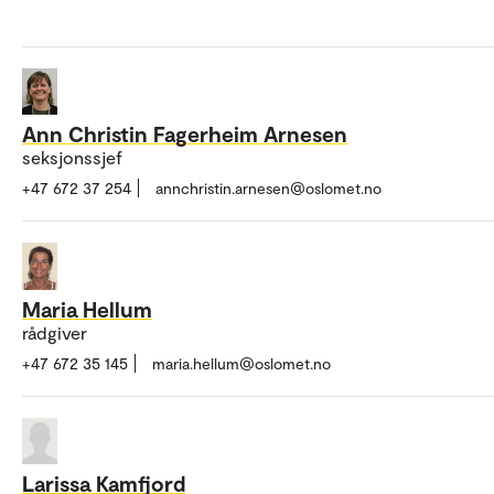
Ann Christin Fagerheim Arnesen
seksjonssjef
+47 672 37 254
annchristin.arnesen@oslomet.no
Maria Hellum
rådgiver
+47 672 35 145
maria.hellum@oslomet.no
Larissa Kamfjord