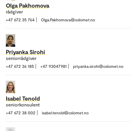
Olga Pakhomova
rådgiver
+47 672 35 764
Olga.Pakhomova@oslomet.no
Priyanka Sirohi
seniorrådgiver
+47 672 36 185
+47 93047981
priyanka.sirohi@oslomet.no
Isabel Tenold
seniorkonsulent
+47 672 38 002
isabel.tenold@oslomet.no