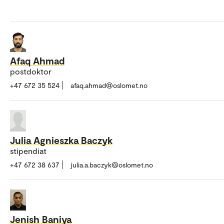
Afaq Ahmad
postdoktor
+47 672 35 524
afaq.ahmad@oslomet.no
Julia Agnieszka Baczyk
stipendiat
+47 672 38 637
julia.a.baczyk@oslomet.no
Jenish Baniya