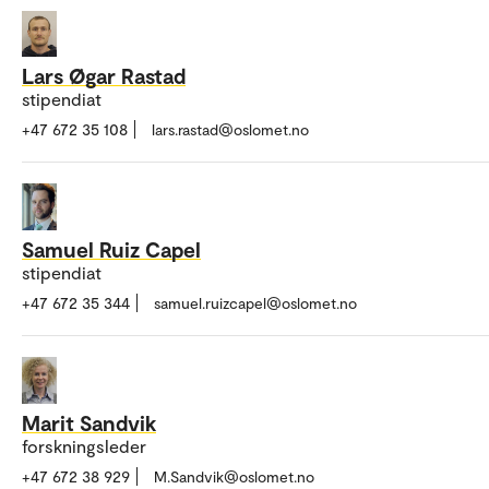
Lars Øgar Rastad
stipendiat
+47 672 35 108
lars.rastad@oslomet.no
Samuel Ruiz Capel
stipendiat
+47 672 35 344
samuel.ruizcapel@oslomet.no
Marit Sandvik
forskningsleder
+47 672 38 929
M.Sandvik@oslomet.no