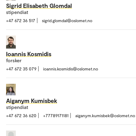
Sigrid Elisabeth Glomdal
stipendiat
+47 672 36 517
sigrid.glomdal@oslomet.no
Ioannis Kosmidis
forsker
+47 672 35 079
ioannis.kosmidis@oslomet.no
Aiganym Kumisbek
stipendiat
+47 672 36 620
+77789171181
aiganym.kumisbek@oslomet.no