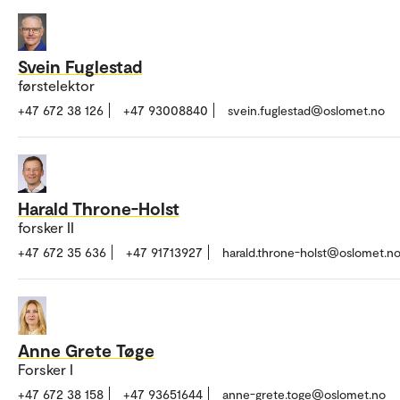
Svein Fuglestad
førstelektor
+47 672 38 126
+47 93008840
svein.fuglestad@oslomet.no
Harald Throne-Holst
forsker II
+47 672 35 636
+47 91713927
harald.throne-holst@oslomet.n
Anne Grete Tøge
Forsker I
+47 672 38 158
+47 93651644
anne-grete.toge@oslomet.no