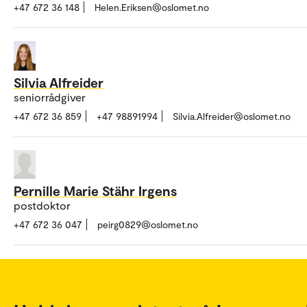
+47 672 36 148
Helen.Eriksen@oslomet.no
Silvia Alfreider
seniorrådgiver
+47 672 36 859
+47 98891994
Silvia.Alfreider@oslomet.no
Pernille Marie Stähr Irgens
postdoktor
+47 672 36 047
peirg0829@oslomet.no