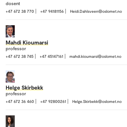
dosent
+47 672 38 770
+47 94181156
Heidi.Dahlsveen@oslomet.no
Mahdi Kioumarsi
professor
+47 672 38 745
+47 45147161
mahdi.kioumarsi@oslomet.no
Helge Skirbekk
professor
+47 672 36 460
+47 92800261
Helge.Skirbekk@oslomet.no