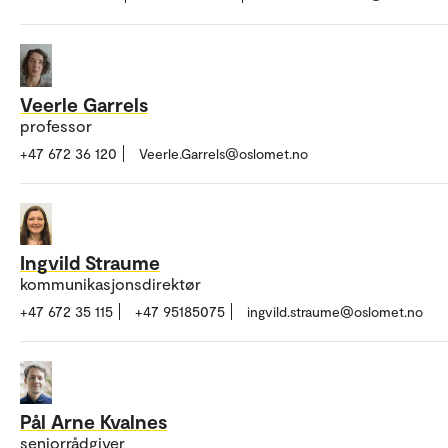
Veerle Garrels
professor
+47 672 36 120
Veerle.Garrels@oslomet.no
Ingvild Straume
kommunikasjonsdirektør
+47 672 35 115
+47 95185075
ingvild.straume@oslomet.no
Pål Arne Kvalnes
seniorrådgiver