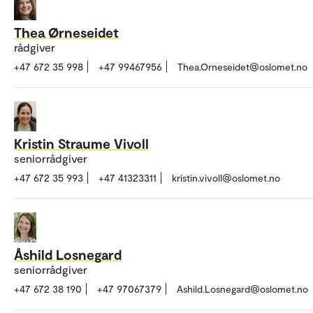
Thea Ørneseidet
rådgiver
+47 672 35 998
+47 99467956
Thea.Orneseidet@oslomet.no
Kristin Straume Vivoll
seniorrådgiver
+47 672 35 993
+47 41323311
kristin.vivoll@oslomet.no
Åshild Losnegard
seniorrådgiver
+47 672 38 190
+47 97067379
Ashild.Losnegard@oslomet.no