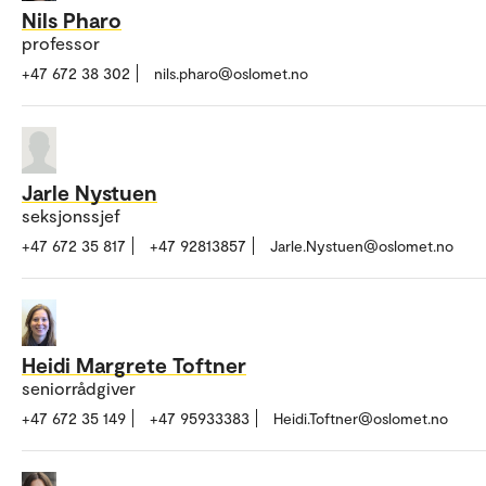
Nils Pharo
professor
+47 672 38 302
nils.pharo@oslomet.no
Jarle Nystuen
seksjonssjef
+47 672 35 817
+47 92813857
Jarle.Nystuen@oslomet.no
Heidi Margrete Toftner
seniorrådgiver
+47 672 35 149
+47 95933383
Heidi.Toftner@oslomet.no