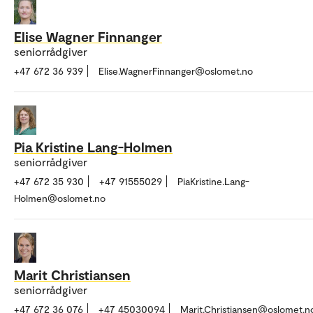
Elise Wagner Finnanger
seniorrådgiver
+47 672 36 939
Elise.WagnerFinnanger@oslomet.no
Pia Kristine Lang-Holmen
seniorrådgiver
+47 672 35 930
+47 91555029
PiaKristine.Lang-
Holmen@oslomet.no
Marit Christiansen
seniorrådgiver
+47 672 36 076
+47 45030094
Marit.Christiansen@oslomet.n