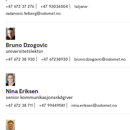
+47 672 37 276
+47 93036504
tatjana-
radanovic.felberg@oslomet.no
Bruno Dzogovic
universitetslektor
+47 672 38 930
+47 67238930
bruno.dzogovic@oslomet.no
Nina Eriksen
senior kommunikasjonsrådgiver
+47 672 38 711
+47 99449581
nina.eriksen@oslomet.no