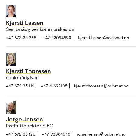
Kjersti Lassen
Seniorrådgiver kommunikasjon
+47 672 35 368
+47 92094990
Kjersti.Lassen@oslomet.no
Kjersti Thoresen
seniorrådgiver
+47 672 35 116
+47 41692105
kjersti.thoresen@oslomet.no
Jorge Jensen
Instituttdirektør SIFO
+47 672 36 126
+47 93084578
jorge.jensen@oslomet.no