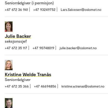
Seniorrådgiver (i permisjon)
+47 672 36 941
+47 93249752
Lars.Salvesen@oslomet.no
Julie Backer
seksjonssjef
+47 672 35 117
+47 90748019
julie.backer@oslomet.no
Kristine Welde Tranås
Seniorrådgiver
+47 672 35 366
+47 46694856
kristine.w.tranas@oslomet.no