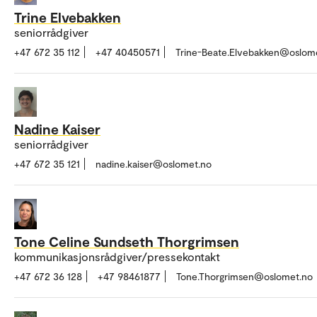
Trine Elvebakken
seniorrådgiver
+47 672 35 112
+47 40450571
Trine-Beate.Elvebakken@oslom
Nadine Kaiser
seniorrådgiver
+47 672 35 121
nadine.kaiser@oslomet.no
Tone Celine Sundseth Thorgrimsen
kommunikasjonsrådgiver/pressekontakt
+47 672 36 128
+47 98461877
Tone.Thorgrimsen@oslomet.no