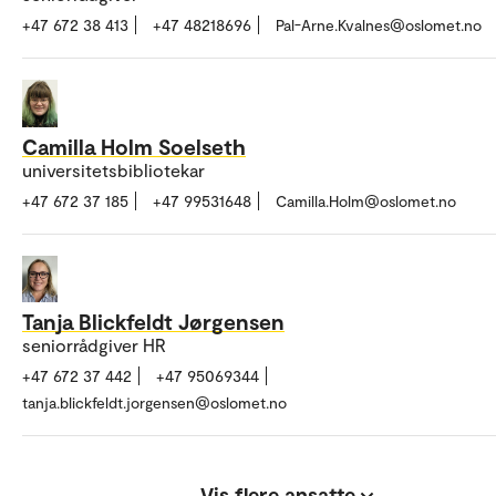
+47 672 38 413
+47 48218696
Pal-Arne.Kvalnes@oslomet.no
Camilla Holm Soelseth
universitetsbibliotekar
+47 672 37 185
+47 99531648
Camilla.Holm@oslomet.no
Tanja Blickfeldt Jørgensen
seniorrådgiver HR
+47 672 37 442
+47 95069344
tanja.blickfeldt.jorgensen@oslomet.no
Vis flere ansatte