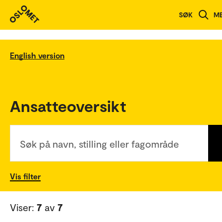
SØK
M
English version
Ansatteoversikt
Søk på navn, stilling eller fagområde
Vis filter
Viser:
7
av
7