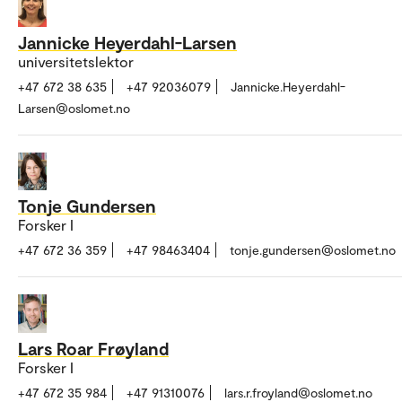
Jannicke Heyerdahl-Larsen
universitetslektor
+47 672 38 635
+47 92036079
Jannicke.Heyerdahl-
Larsen@oslomet.no
Tonje Gundersen
Forsker I
+47 672 36 359
+47 98463404
tonje.gundersen@oslomet.no
Lars Roar Frøyland
Forsker I
+47 672 35 984
+47 91310076
lars.r.froyland@oslomet.no