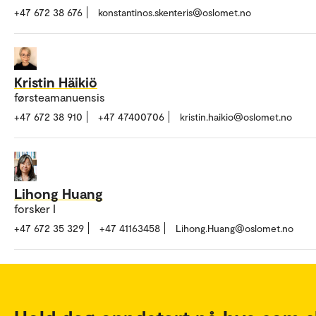
+47 672 38 676
konstantinos.skenteris@oslomet.no
Kristin Häikiö
førsteamanuensis
+47 672 38 910
+47 47400706
kristin.haikio@oslomet.no
Lihong Huang
forsker I
+47 672 35 329
+47 41163458
Lihong.Huang@oslomet.no