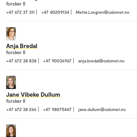
forsker II
+47 672 37 311
+47 40209134
Mette.Lovgren@oslomet.no
Anja Bredal
forsker II
+47 672 38 838
+47 90036967
anja.bredal@oslomet.no
Jane Vibeke Dullum
forsker II
+47 672 38 266
+47 98075447
jane.dullum@oslomet.no