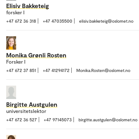
Elisiv Bakketeig
forsker I
+47 672 36 318
+47 47035500
elisiv.bakketeig@oslomet.no
Monika Grønli Rosten
Forsker I
+47 672 37 851
+47 41294172
Monika.Rosten@oslomet.no
Birgitte Austgulen
universitetslektor
+47 672 36 527
+47 97145073
birgitte.austgulen@oslomet.no