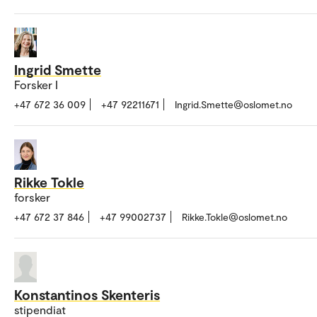
Ingrid Smette
Forsker I
+47 672 36 009
+47 92211671
Ingrid.Smette@oslomet.no
Rikke Tokle
forsker
+47 672 37 846
+47 99002737
Rikke.Tokle@oslomet.no
Konstantinos Skenteris
stipendiat