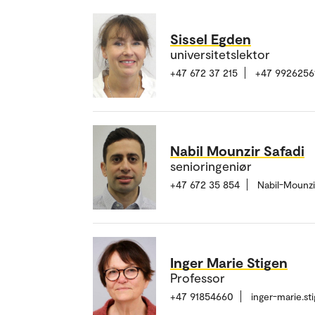
Sissel Egden
universitetslektor
+47 672 37 215
+47 9926256
Nabil Mounzir Safadi
senioringeniør
+47 672 35 854
Nabil-Mounzi
Inger Marie Stigen
Professor
+47 91854660
inger-marie.s