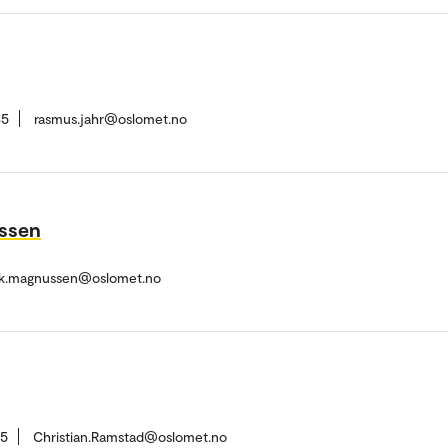
35
rasmus.jahr@oslomet.no
ssen
ak.magnussen@oslomet.no
55
Christian.Ramstad@oslomet.no