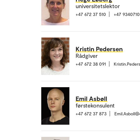
universitetslektor
+47 672 37 510
+47 9340710
Kristin Pedersen
Rådgiver
+47 672 38 091
Kristin.Pede
Emil Asbøll
førstekonsulent
+47 672 37 873
Emil.Asboll@