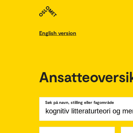
English version
Ansatteoversi
Søk på navn, stilling eller fagområde