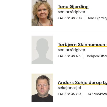
Tone Gjerding
seniorrådgiver
+47 672 38 203
Tone.Gjerdi
Torbjørn Skinnemoen 
seniorrådgiver
+47 672 38 176
Torbjorn.Ott
Anders Schjelderup L
seksjonssjef
+47 672 36 737
+47 918492