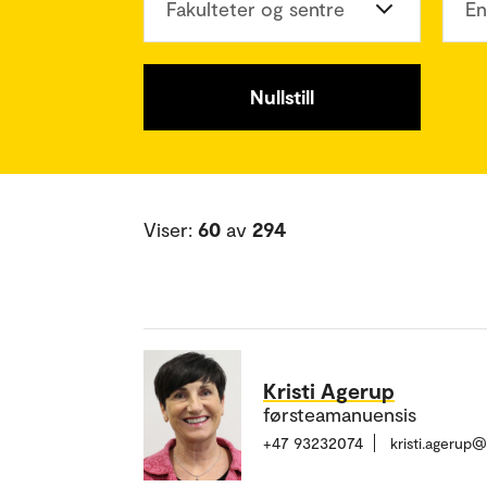
Fakulteter og sentre
En
Nullstill
Viser:
60
av
294
Kristi Agerup
førsteamanuensis
+47 93232074
kristi.agerup