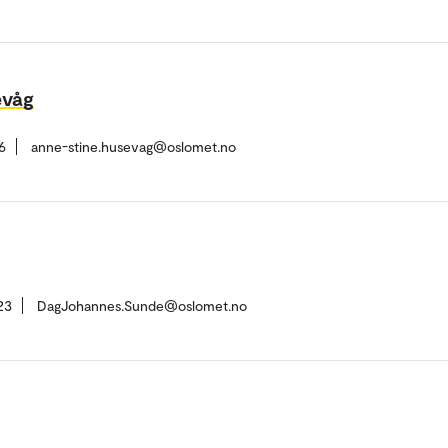
evåg
6
anne-stine.husevag@oslomet.no
23
DagJohannes.Sunde@oslomet.no