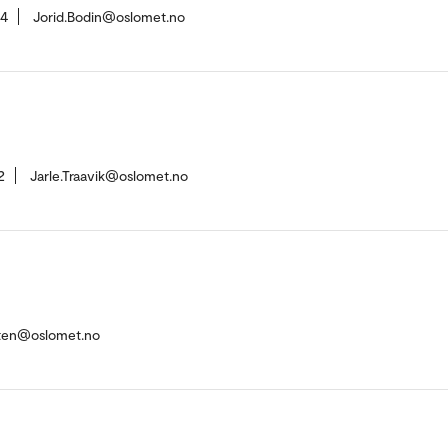
04
Jorid.Bodin@oslomet.no
2
Jarle.Traavik@oslomet.no
aten@oslomet.no