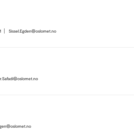
1
Sissel.Egden@oslomet.no
r.Safadi@oslomet.no
tigen@oslomet.no