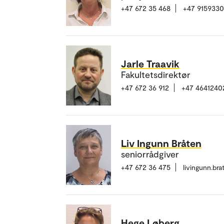
+47 672 35 468
+47 915933
Jarle Traavik
Fakultetsdirektør
+47 672 36 912
+47 4641240
Liv Ingunn Bråten
seniorrådgiver
+47 672 36 475
livingunn.br
Hege Løberg