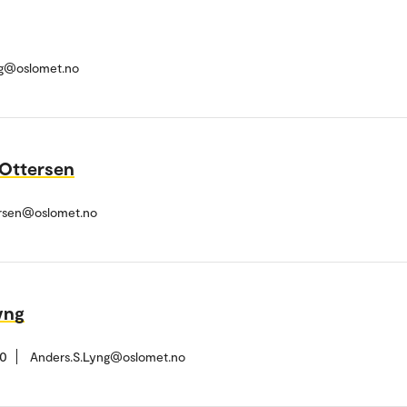
ng@oslomet.no
Ottersen
ersen@oslomet.no
yng
80
Anders.S.Lyng@oslomet.no