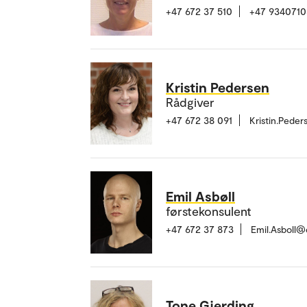
+47 672 37 510
+47 9340710
Kristin Pedersen
Rådgiver
+47 672 38 091
Kristin.Pede
Emil Asbøll
førstekonsulent
+47 672 37 873
Emil.Asboll@
Tone Gjerding