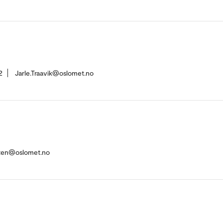
2
Jarle.Traavik@oslomet.no
aten@oslomet.no