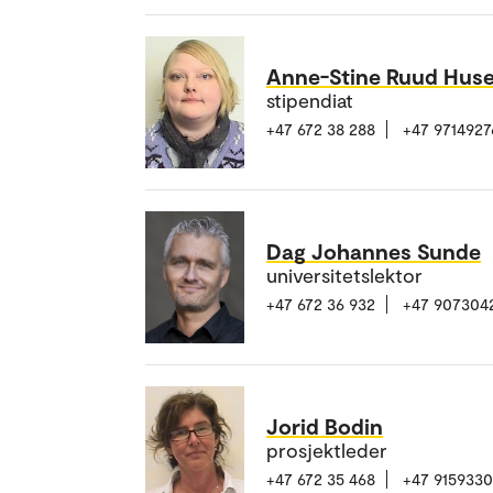
Anne-Stine Ruud Hus
stipendiat
+47 672 38 288
+47 9714927
Dag Johannes Sunde
universitetslektor
+47 672 36 932
+47 907304
Jorid Bodin
prosjektleder
+47 672 35 468
+47 915933