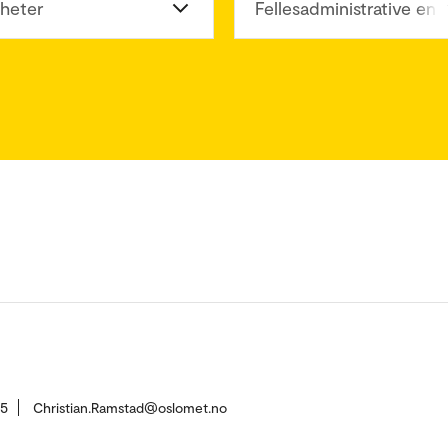
heter
Fellesadministrative enh
55
Christian.Ramstad@oslomet.no