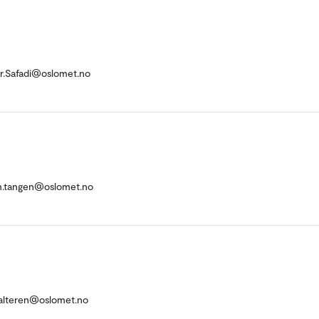
r.Safadi@oslomet.no
m.tangen@oslomet.no
halteren@oslomet.no