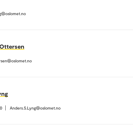
ng@oslomet.no
Ottersen
ersen@oslomet.no
yng
80
Anders.S.Lyng@oslomet.no