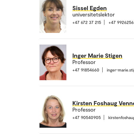
Sissel Egden
universitetslektor
+47 672 37 215
+47 9926256
Inger Marie Stigen
Professor
+47 91854660
inger-marie.s
Kirsten Foshaug Ven
Professor
+47 90540905
kirstenfosha