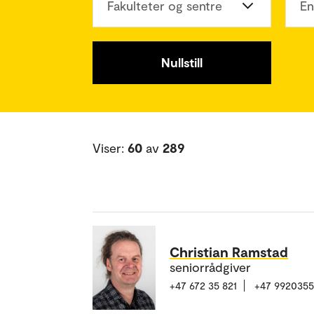
Fakulteter og sentre
En
Nullstill
Viser:
60
av
289
Christian Ramstad
seniorrådgiver
+47 672 35 821
+47 992035