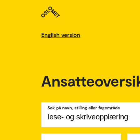
English version
Ansatteoversi
Søk på navn, stilling eller fagområde