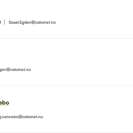
1
Sissel.Egden@oslomet.no
tigen@oslomet.no
nebo
ug.vennebo@oslomet.no