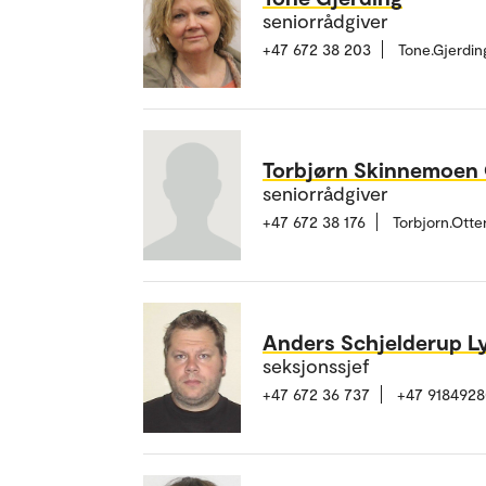
seniorrådgiver
+47 672 38 203
Tone.Gjerdi
Torbjørn Skinnemoen 
seniorrådgiver
+47 672 38 176
Torbjorn.Ott
Anders Schjelderup L
seksjonssjef
+47 672 36 737
+47 918492