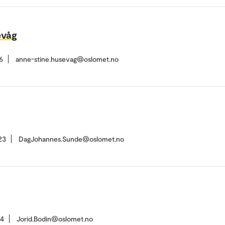
evåg
6
anne-stine.husevag@oslomet.no
23
DagJohannes.Sunde@oslomet.no
04
Jorid.Bodin@oslomet.no