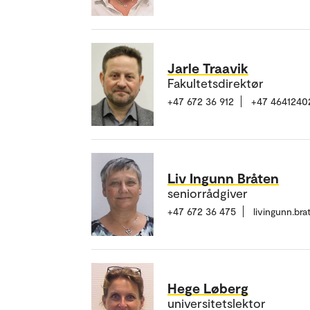
Jarle Traavik
Fakultetsdirektør
+47 672 36 912
+47 4641240
Liv Ingunn Bråten
seniorrådgiver
+47 672 36 475
livingunn.br
Hege Løberg
universitetslektor