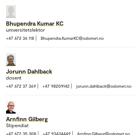
Bhupendra Kumar KC
universitetslektor
+47 672 36 118
Bhupendra.KumarKC@oslomet.no
Jorunn Dahlback
dosent
+47 672 37 369
+47 98209142
jorunn.dahlback@oslomet.no
Arnfinn Gilberg
Stipendiat
+47 672 35 308
+47 93434449
Arnfinn.Gilberg@oslomet.no