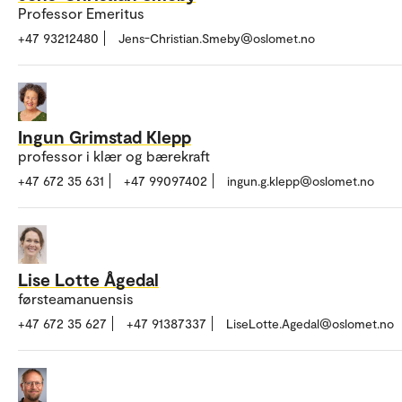
Professor Emeritus
+47 93212480
Jens-Christian.Smeby@oslomet.no
Ingun Grimstad Klepp
professor i klær og bærekraft
+47 672 35 631
+47 99097402
ingun.g.klepp@oslomet.no
Lise Lotte Ågedal
førsteamanuensis
+47 672 35 627
+47 91387337
LiseLotte.Agedal@oslomet.no