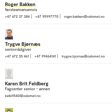
Roger Bakken
førsteamanuensis
+47 672 37 384
+47 95997770
roger.bakken@oslomet.no
Trygve Bjørnæs
seniorrådgiver
+47 672 35 461
+47 99464141
trygve.bjornas@oslomet.no
Karen Brit Feldberg
Fagsenter senior - annen
kafel1540@oslomet.no