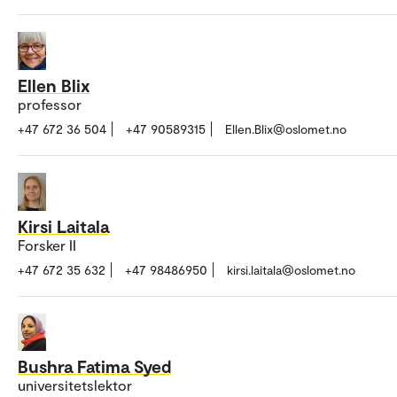
Ellen Blix
professor
+47 672 36 504
+47 90589315
Ellen.Blix@oslomet.no
Kirsi Laitala
Forsker II
+47 672 35 632
+47 98486950
kirsi.laitala@oslomet.no
Bushra Fatima Syed
universitetslektor