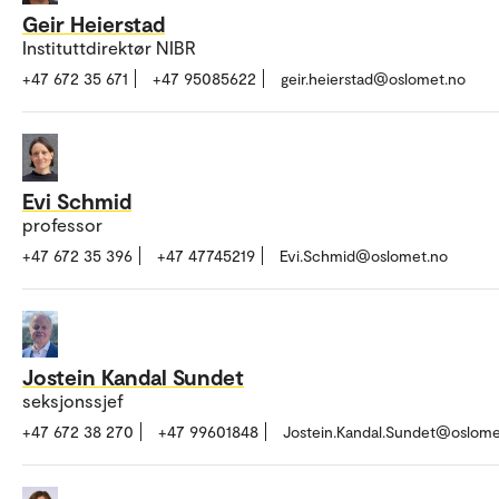
Geir Heierstad
Instituttdirektør NIBR
+47 672 35 671
+47 95085622
geir.heierstad@oslomet.no
Evi Schmid
professor
+47 672 35 396
+47 47745219
Evi.Schmid@oslomet.no
Jostein Kandal Sundet
seksjonssjef
+47 672 38 270
+47 99601848
Jostein.Kandal.Sundet@oslome