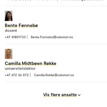
Bente Fønnebø
dosent
+47 41801733
Bente.Fonnebo@oslomet.no
Camilla Midtbøen Røkke
universitetslektor
+47 672 36 072
Camilla.Rokke@oslomet.no
Vis flere ansatte