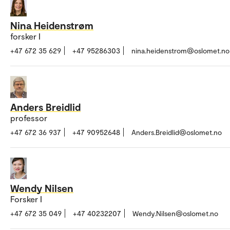
Nina Heidenstrøm
forsker I
+47 672 35 629
+47 95286303
nina.heidenstrom@oslomet.no
Anders Breidlid
professor
+47 672 36 937
+47 90952648
Anders.Breidlid@oslomet.no
Wendy Nilsen
Forsker I
+47 672 35 049
+47 40232207
Wendy.Nilsen@oslomet.no