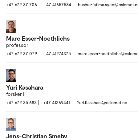
+47 672 37 706
+47 41657584
bushra-fatima.syed@oslomet.n
Marc Esser-Noethlichs
professor
+47 672 37 079
+47 41274375
marc.esser-noethlichs@oslome
Yuri Kasahara
forsker II
+47 672 35 683
+47 41269441
Yuri.Kasahara@oslomet.no
Jens-Christian Smeby