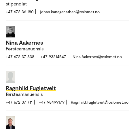
stipendiat
+47 672 36 180
jehan.kanaganathan@oslomet.no
Nina Aakernes
Førsteamanuensis
+47 672 37 338
+47 93214547
Nina.Aakernes@oslomet.no
Ragnhild Fugletveit
førsteamanuensis
+47 672 37 711
+47 98499179
Ragnhild.Fugletveit@oslomet.no