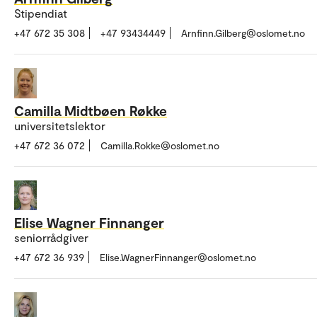
Stipendiat
+47 672 35 308
+47 93434449
Arnfinn.Gilberg@oslomet.no
Camilla Midtbøen Røkke
universitetslektor
+47 672 36 072
Camilla.Rokke@oslomet.no
Elise Wagner Finnanger
seniorrådgiver
+47 672 36 939
Elise.WagnerFinnanger@oslomet.no