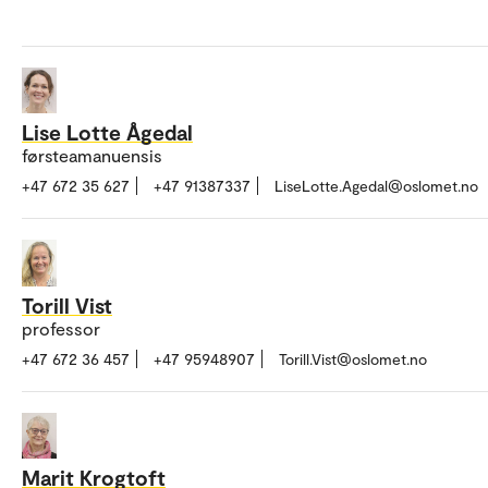
Lise Lotte Ågedal
førsteamanuensis
+47 672 35 627
+47 91387337
LiseLotte.Agedal@oslomet.no
Torill Vist
professor
+47 672 36 457
+47 95948907
Torill.Vist@oslomet.no
Marit Krogtoft