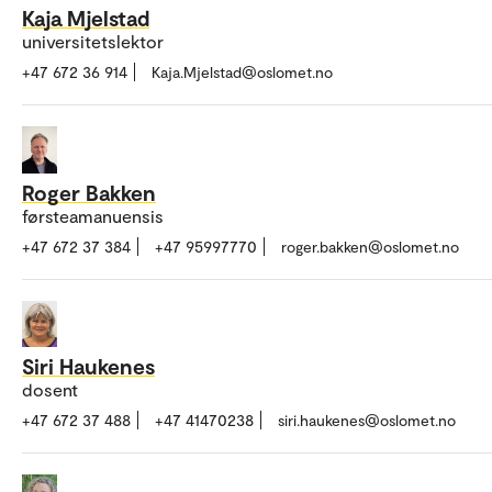
Kaja Mjelstad
universitetslektor
+47 672 36 914
Kaja.Mjelstad@oslomet.no
Roger Bakken
førsteamanuensis
+47 672 37 384
+47 95997770
roger.bakken@oslomet.no
Siri Haukenes
dosent
+47 672 37 488
+47 41470238
siri.haukenes@oslomet.no