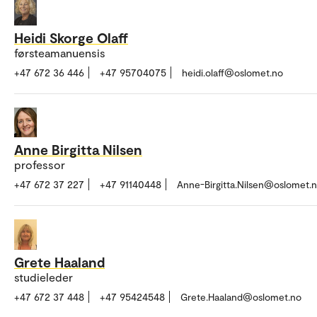
Heidi Skorge Olaff
førsteamanuensis
+47 672 36 446
+47 95704075
heidi.olaff@oslomet.no
Anne Birgitta Nilsen
professor
+47 672 37 227
+47 91140448
Anne-Birgitta.Nilsen@oslomet.
Grete Haaland
studieleder
+47 672 37 448
+47 95424548
Grete.Haaland@oslomet.no