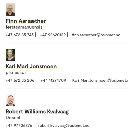
Finn Aarsæther
førsteamanuensis
+47 672 35 745
+47 92620129
finn.aarsether@oslomet.no
Kari Mari Jonsmoen
professor
+47 672 35 206
+47 41274709
Kari-Mari.Jonsmoen@oslomet.
Robert Williams Kvalvaag
Dosent
+47 97706276
robert.kvalvaag@oslomet.no