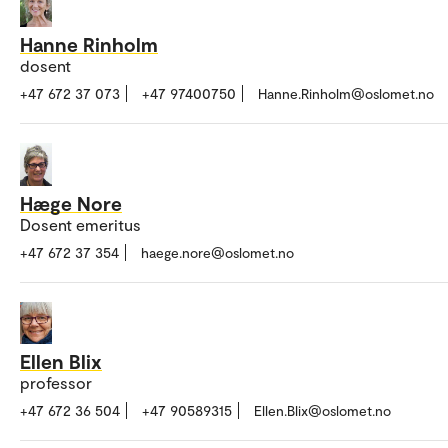
Hanne Rinholm
dosent
+47 672 37 073
+47 97400750
Hanne.Rinholm@oslomet.no
Hæge Nore
Dosent emeritus
+47 672 37 354
haege.nore@oslomet.no
Ellen Blix
professor
+47 672 36 504
+47 90589315
Ellen.Blix@oslomet.no