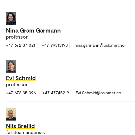
Nina Gram Garmann
professor
+47 672 37 021
+47 99313193
nina.garmann@oslomet.no
Evi Schmid
professor
+47 672 35 396
+47 47745219
Evi.Schmid@oslomet.no
Nils Breilid
førsteamanuensis