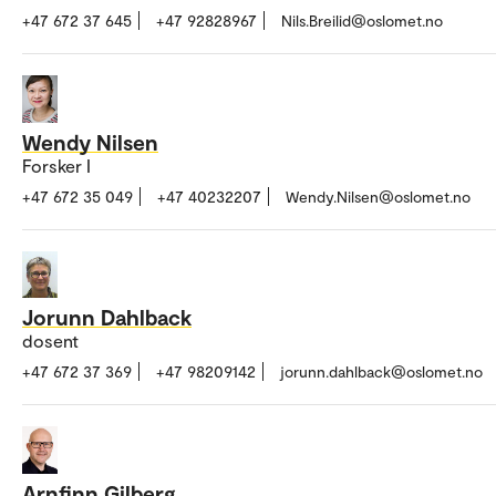
+47 672 37 645
+47 92828967
Nils.Breilid@oslomet.no
Wendy Nilsen
Forsker I
+47 672 35 049
+47 40232207
Wendy.Nilsen@oslomet.no
Jorunn Dahlback
dosent
+47 672 37 369
+47 98209142
jorunn.dahlback@oslomet.no
Arnfinn Gilberg