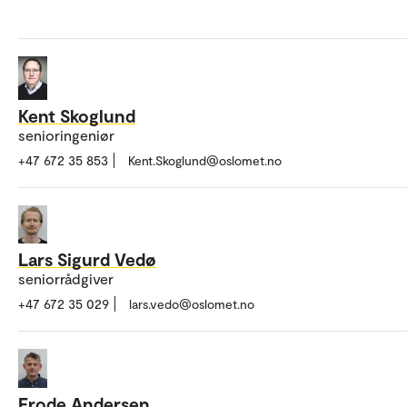
Kent Skoglund
senioringeniør
+47 672 35 853
Kent.Skoglund@oslomet.no
Lars Sigurd Vedø
seniorrådgiver
+47 672 35 029
lars.vedo@oslomet.no
Frode Andersen