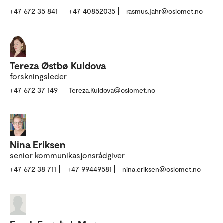
+47 672 35 841
+47 40852035
rasmus.jahr@oslomet.no
Tereza Østbø Kuldova
forskningsleder
+47 672 37 149
Tereza.Kuldova@oslomet.no
Nina Eriksen
senior kommunikasjonsrådgiver
+47 672 38 711
+47 99449581
nina.eriksen@oslomet.no