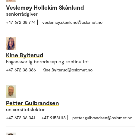
Veslemøy Hollekim Skånlund
seniorrådgiver
+47 672 38 774
veslemoy.skanlund@oslomet.no
Kine Bylterud
Fagansvarlig beredskap og kontinuitet
+47 672 38 386
Kine.Bylterud@oslomet.no
Petter Gulbrandsen
universitetslektor
+47 672 36 341
+47 91531113
petter.gulbrandsen@oslomet.no