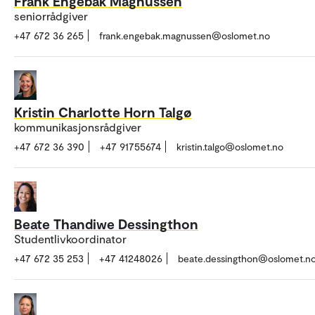
Frank Engebak Magnussen
seniorrådgiver
+47 672 36 265
frank.engebak.magnussen@oslomet.no
Kristin Charlotte Horn Talgø
kommunikasjonsrådgiver
+47 672 36 390
+47 91755674
kristin.talgo@oslomet.no
Beate Thandiwe Dessingthon
Studentlivkoordinator
+47 672 35 253
+47 41248026
beate.dessingthon@oslomet.n