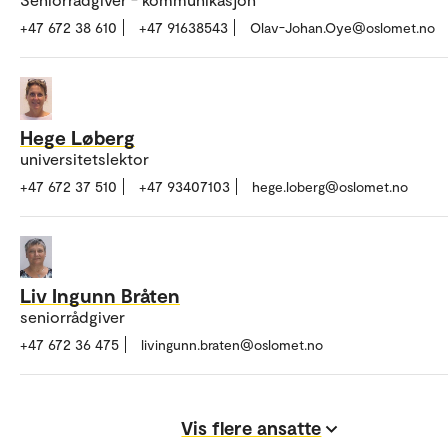
+47 672 38 610
+47 91638543
Olav-Johan.Oye@oslomet.no
Hege Løberg
universitetslektor
+47 672 37 510
+47 93407103
hege.loberg@oslomet.no
Liv Ingunn Bråten
seniorrådgiver
+47 672 36 475
livingunn.braten@oslomet.no
Vis flere ansatte