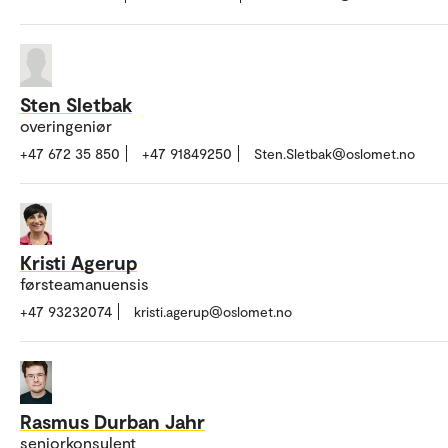
Sten Sletbak
overingeniør
+47 672 35 850
+47 91849250
Sten.Sletbak@oslomet.no
Kristi Agerup
førsteamanuensis
+47 93232074
kristi.agerup@oslomet.no
Rasmus Durban Jahr
seniorkonsulent