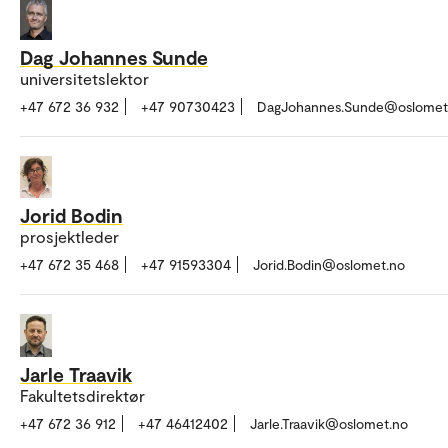
Dag Johannes Sunde
universitetslektor
+47 672 36 932
+47 90730423
DagJohannes.Sunde@oslomet
Jorid Bodin
prosjektleder
+47 672 35 468
+47 91593304
Jorid.Bodin@oslomet.no
Jarle Traavik
Fakultetsdirektør
+47 672 36 912
+47 46412402
Jarle.Traavik@oslomet.no