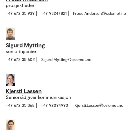
prosjektleder
+47 672 35 939
+47 93247821
Frode.Andersen@oslomet.no
Sigurd Mytting
senioringeniør
+47 672 35 602
Sigurd.Mytting@oslomet.no
Kjersti Lassen
Seniorrådgiver kommunikasjon
+47 672 35 368
+47 92094990
Kjersti.Lassen@oslomet.no