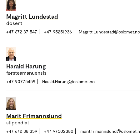
Magritt Lundestad
dosent
+47 672 37 547
+47 95251936
Magritt.Lundestad@oslomet.no
Harald Harung
førsteamanuensis
+47 90775459
Harald.Harung@oslomet.no
Marit Frimannslund
stipendiat
+47 672 38 359
+47 97502380
marit.frimannslund@oslomet.