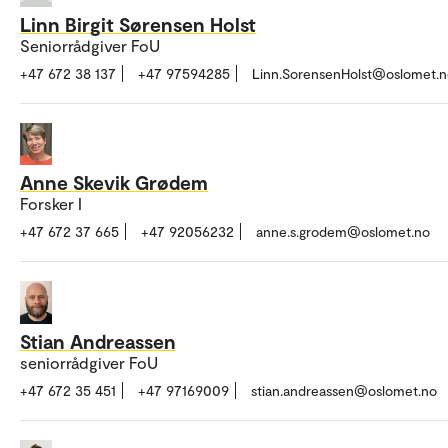
Linn Birgit Sørensen Holst
Seniorrådgiver FoU
+47 672 38 137
+47 97594285
Linn.SorensenHolst@oslomet.n
Anne Skevik Grødem
Forsker I
+47 672 37 665
+47 92056232
anne.s.grodem@oslomet.no
Stian Andreassen
seniorrådgiver FoU
+47 672 35 451
+47 97169009
stian.andreassen@oslomet.no