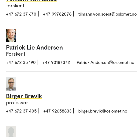
forsker I
+47 672 37 670
+47 99782078
tilmann.von.soest@oslomet.no
Patrick Lie Andersen
Forsker I
+47 672 35 190
+47 90187372
Patrick.Andersen@oslomet.no
Birger Brevik
professor
+47 672 37 405
+47 92658833
birger.brevik@oslomet.no