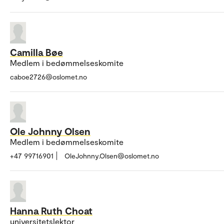
Camilla Bøe
Medlem i bedømmelseskomite
caboe2726@oslomet.no
Ole Johnny Olsen
Medlem i bedømmelseskomite
+47 99716901
OleJohnny.Olsen@oslomet.no
Hanna Ruth Choat
universitetslektor