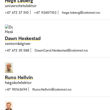
Hege Løberg
universitetslektor
+47 672 37 510
+47 93407103
hege.loberg@oslomet.no
Dawn Heskestad
seniorrådgiver
+47 672 35 588
DawnCarol.Heskestad@oslomet.no
Runo Hellvin
høgskolelektor
+47 90163694
Runo.Hellvin@oslomet.no