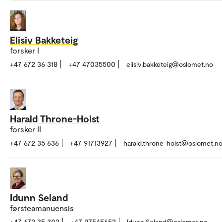
Elisiv Bakketeig
forsker I
+47 672 36 318
+47 47035500
elisiv.bakketeig@oslomet.no
Harald Throne-Holst
forsker II
+47 672 35 636
+47 91713927
harald.throne-holst@oslomet.n
Idunn Seland
førsteamanuensis
+47 672 35 302
+47 97545652
Idunn.Seland@oslomet.no