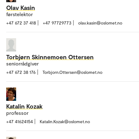
Olav Kasin
førstelektor
+47 672 37 418
+47 97729773
olav.kasin@oslomet.no
Torbjørn Skinnemoen Ottersen
seniorrådgiver
+47 672 38 176
Torbjorn.Ottersen@oslomet.no
Katalin Kozak
professor
+47 41624154
Katalin.Kozak@oslomet.no