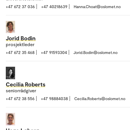
+47 672 37 036
+47 40218639
Hanna.Choat@oslomet.no
Jorid Bodin
prosjektleder
+47 672 35 468
+47 91593304
Jorid.Bodin@oslomet.no
Cecilia Roberts
seniorrådgiver
+47 672 38 556
+47 98884038
Cecilia.Roberts@oslomet.no