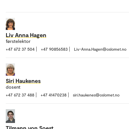
Liv Anna Hagen
førstelektor
+47 672 37 504
+47 90856583
Liv-Anna.Hagen@oslomet.no
Siri Haukenes
dosent
+47 672 37 488
+47 41470238
siri.haukenes@oslomet.no
Tilmann von Soest