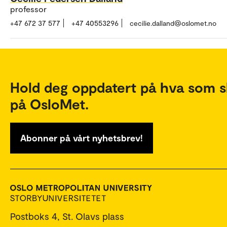
professor
+47 672 37 577
+47 40553296
cecilie.dalland@oslomet.no
Hold deg oppdatert på hva som s
på OsloMet.
Abonner på vårt nyhetsbrev!
Postboks 4, St. Olavs plass