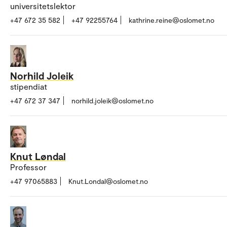
universitetslektor
+47 672 35 582
+47 92255764
kathrine.reine@oslomet.no
Norhild Joleik
stipendiat
+47 672 37 347
norhild.joleik@oslomet.no
Knut Løndal
Professor
+47 97065883
Knut.Londal@oslomet.no