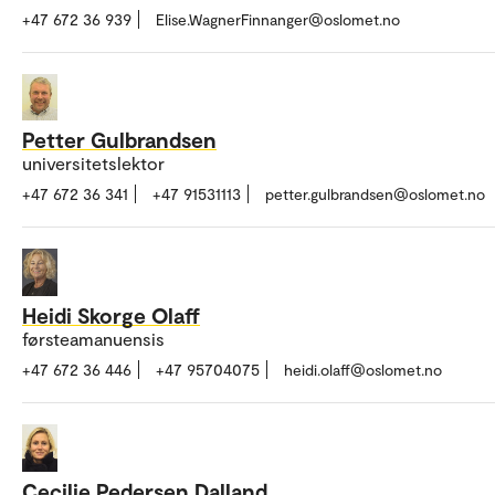
+47 672 36 939
Elise.WagnerFinnanger@oslomet.no
Petter Gulbrandsen
universitetslektor
+47 672 36 341
+47 91531113
petter.gulbrandsen@oslomet.no
Heidi Skorge Olaff
førsteamanuensis
+47 672 36 446
+47 95704075
heidi.olaff@oslomet.no
Cecilie Pedersen Dalland