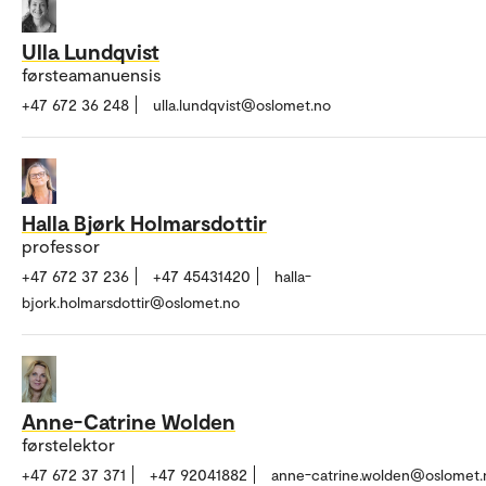
Ulla Lundqvist
førsteamanuensis
+47 672 36 248
ulla.lundqvist@oslomet.no
Halla Bjørk Holmarsdottir
professor
+47 672 37 236
+47 45431420
halla-
bjork.holmarsdottir@oslomet.no
Anne-Catrine Wolden
førstelektor
+47 672 37 371
+47 92041882
anne-catrine.wolden@oslomet.