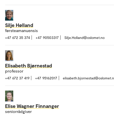
Silje Hølland
førsteamanuensis
+47 672 35 374
+47 90503317
Silje.Holland@oslomet.no
Elisabeth Bjørnestad
professor
+47 672 37 419
+47 95162017
elisabeth.bjornestad@oslomet.
Elise Wagner Finnanger
seniorrådgiver