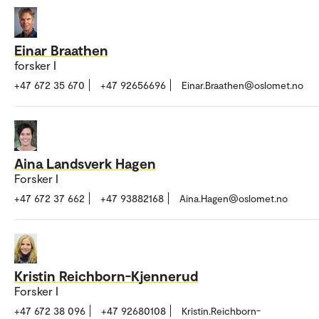
Einar Braathen
forsker I
+47 672 35 670
+47 92656696
Einar.Braathen@oslomet.no
Aina Landsverk Hagen
Forsker I
+47 672 37 662
+47 93882168
Aina.Hagen@oslomet.no
Kristin Reichborn-Kjennerud
Forsker I
+47 672 38 096
+47 92680108
Kristin.Reichborn-