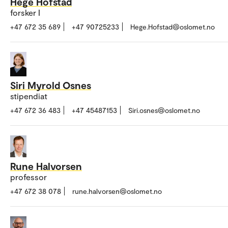
Hege Hofstad
forsker I
+47 672 35 689
+47 90725233
Hege.Hofstad@oslomet.no
Siri Myrold Osnes
stipendiat
+47 672 36 483
+47 45487153
Siri.osnes@oslomet.no
Rune Halvorsen
professor
+47 672 38 078
rune.halvorsen@oslomet.no