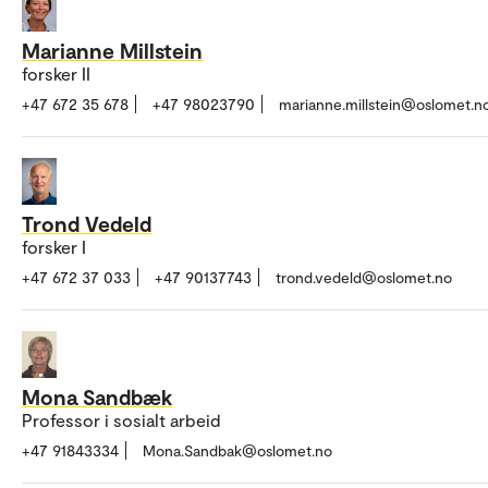
Marianne Millstein
forsker II
+47 672 35 678
+47 98023790
marianne.millstein@oslomet.n
Trond Vedeld
forsker I
+47 672 37 033
+47 90137743
trond.vedeld@oslomet.no
Mona Sandbæk
Professor i sosialt arbeid
+47 91843334
Mona.Sandbak@oslomet.no