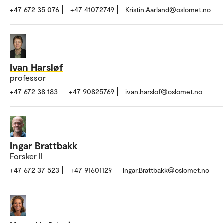
+47 672 35 076
+47 41072749
Kristin.Aarland@oslomet.no
Ivan Harsløf
professor
+47 672 38 183
+47 90825769
ivan.harslof@oslomet.no
Ingar Brattbakk
Forsker II
+47 672 37 523
+47 91601129
Ingar.Brattbakk@oslomet.no