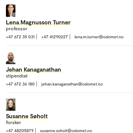
Lena Magnusson Turner
professor
+47 672 35 031
+47 41290227
lena.m.turner@oslomet.no
Jehan Kanaganathan
stipendiat
+47 672 36 180
jehan.kanaganathan@oslomet.no
Susanne Søholt
forsker
+47 48205879
susanne.soholt@oslomet.no