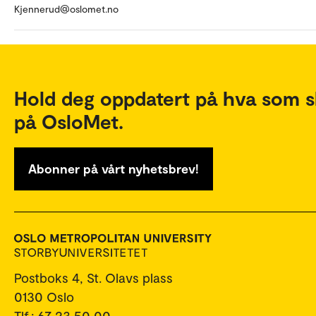
Kjennerud@oslomet.no
Hold deg oppdatert på hva som s
på OsloMet.
Abonner på vårt nyhetsbrev!
Postboks 4, St. Olavs plass
0130 Oslo
Tlf.: 67 23 50 00