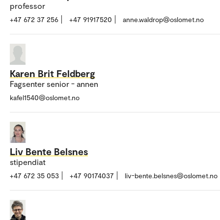
professor
+47 672 37 256
+47 91917520
anne.waldrop@oslomet.no
Karen Brit Feldberg
Fagsenter senior - annen
kafel1540@oslomet.no
Liv Bente Belsnes
stipendiat
+47 672 35 053
+47 90174037
liv-bente.belsnes@oslomet.no