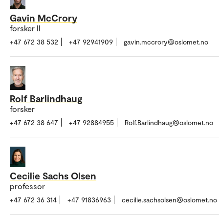
Gavin McCrory
forsker II
+47 672 38 532
+47 92941909
gavin.mccrory@oslomet.no
Rolf Barlindhaug
forsker
+47 672 38 647
+47 92884955
Rolf.Barlindhaug@oslomet.no
Cecilie Sachs Olsen
professor
+47 672 36 314
+47 91836963
cecilie.sachsolsen@oslomet.no