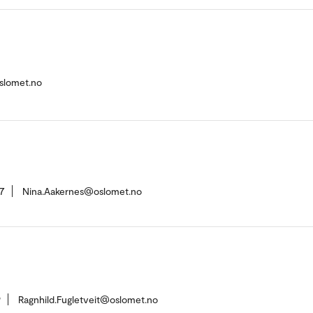
slomet.no
7
Nina.Aakernes@oslomet.no
9
Ragnhild.Fugletveit@oslomet.no