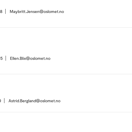
58
Maybritt.Jensen@oslomet.no
15
Ellen.Blix@oslomet.no
0
Astrid.Bergland@oslomet.no