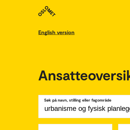
English version
Ansatteoversi
Søk på navn, stilling eller fagområde