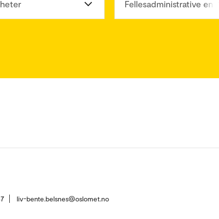
heter
Fellesadministrative enh
37
liv-bente.belsnes@oslomet.no