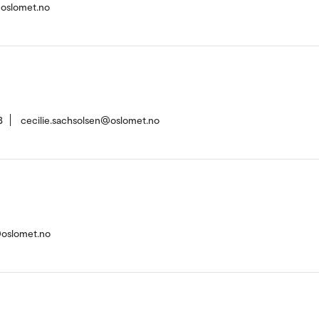
oslomet.no
3
cecilie.sachsolsen@oslomet.no
oslomet.no