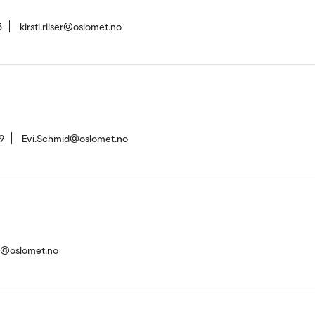
5
kirsti.riiser@oslomet.no
9
Evi.Schmid@oslomet.no
n@oslomet.no