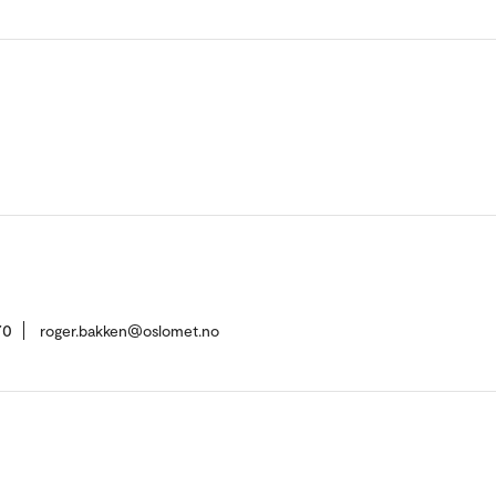
70
roger.bakken@oslomet.no