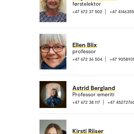
førstelektor
+47 672 37 502
+47 414635
Ellen Blix
professor
+47 672 36 504
+47 905893
Astrid Bergland
Professor emeriti
+47 672 38 117
+47 4527276
Kirsti Riiser