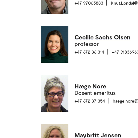
+47 97065883
Knut.Londal@
Cecilie Sachs Olsen
professor
+47 672 36 314
+47 9183696
Hæge Nore
Dosent emeritus
+47 672 37 354
haege.nore@
Maybritt Jensen