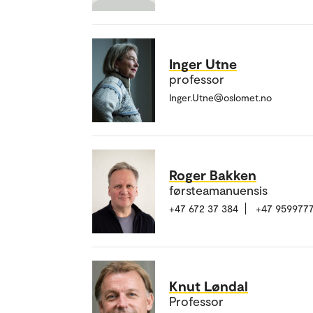
Inger Utne
professor
Inger.Utne@oslomet.no
Roger Bakken
førsteamanuensis
+47 672 37 384
+47 959977
Knut Løndal
Professor