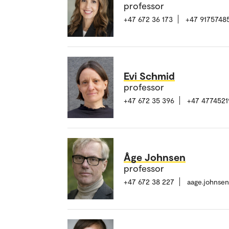
professor
+47 672 36 173
+47 9175748
Evi Schmid
professor
+47 672 35 396
+47 4774521
Åge Johnsen
professor
+47 672 38 227
aage.johnse