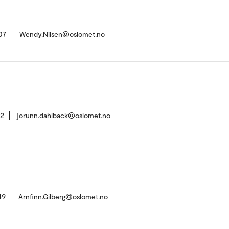
07
Wendy.Nilsen@oslomet.no
42
jorunn.dahlback@oslomet.no
49
Arnfinn.Gilberg@oslomet.no