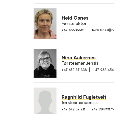
Heid Osnes
Førstelektor
+47 45635612
Heid.Osnes@o
Nina Aakernes
Førsteamanuensis
+47 672 37 338
+47 9321454
Ragnhild Fugletveit
førsteamanuensis
+47 672 37 711
+47 9849917