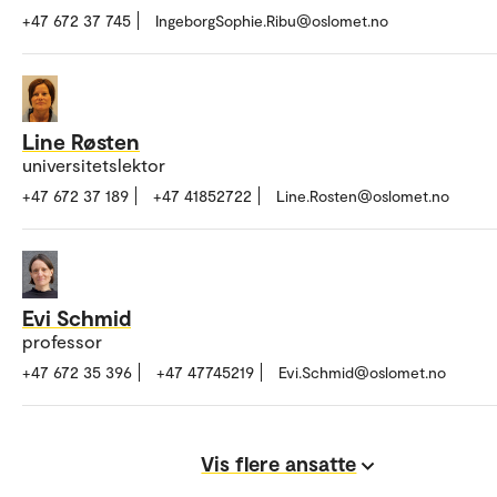
+47 672 37 745
IngeborgSophie.Ribu@oslomet.no
Line Røsten
universitetslektor
+47 672 37 189
+47 41852722
Line.Rosten@oslomet.no
Evi Schmid
professor
+47 672 35 396
+47 47745219
Evi.Schmid@oslomet.no
Vis flere ansatte