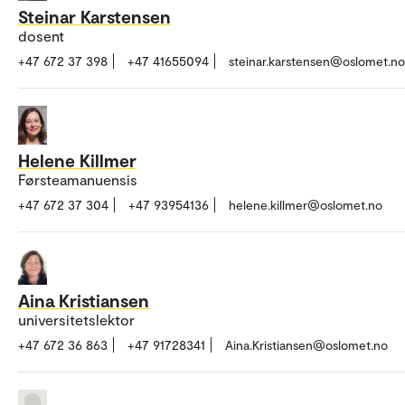
Steinar Karstensen
dosent
+47 672 37 398
+47 41655094
steinar.karstensen@oslomet.no
Helene Killmer
Førsteamanuensis
+47 672 37 304
+47 93954136
helene.killmer@oslomet.no
Aina Kristiansen
universitetslektor
+47 672 36 863
+47 91728341
Aina.Kristiansen@oslomet.no