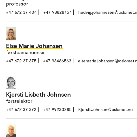
professor
+47 672 37 404
+47 98828757
hedvig.johannesen@oslomet.
Else Marie Johansen
førsteamanuensis
+47 672 37 375
+47 93486563
elsemarie.johansen@oslomet.
Kjersti Lisbeth Johnsen
førstelektor
+47 672 37 372
+47 99230285
Kjersti.Johnsen@oslomet.no