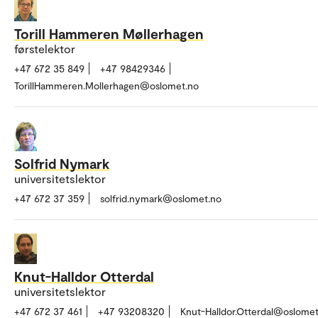
Torill Hammeren Møllerhagen
førstelektor
+47 672 35 849
+47 98429346
TorillHammeren.Mollerhagen@oslomet.no
Solfrid Nymark
universitetslektor
+47 672 37 359
solfrid.nymark@oslomet.no
Knut-Halldor Otterdal
universitetslektor
+47 672 37 461
+47 93208320
Knut-Halldor.Otterdal@oslomet