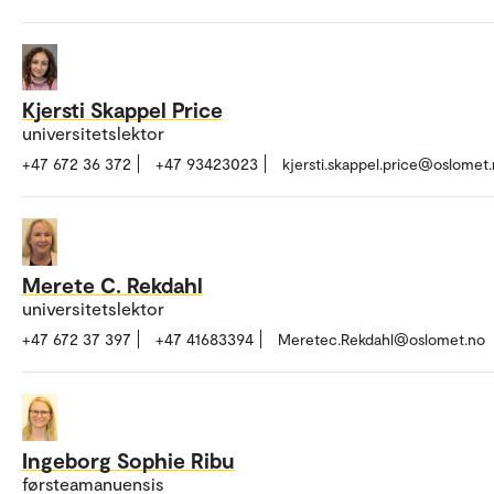
Kjersti Skappel Price
universitetslektor
+47 672 36 372
+47 93423023
kjersti.skappel.price@oslomet
Merete C. Rekdahl
universitetslektor
+47 672 37 397
+47 41683394
Meretec.Rekdahl@oslomet.no
Ingeborg Sophie Ribu
førsteamanuensis