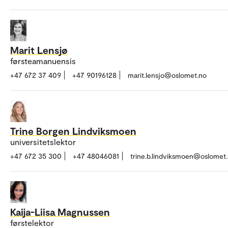
Marit Lensjø
førsteamanuensis
+47 672 37 409
+47 90196128
marit.lensjo@oslomet.no
Trine Borgen Lindviksmoen
universitetslektor
+47 672 35 300
+47 48046081
trine.b.lindviksmoen@oslomet
Kaija-Liisa Magnussen
førstelektor