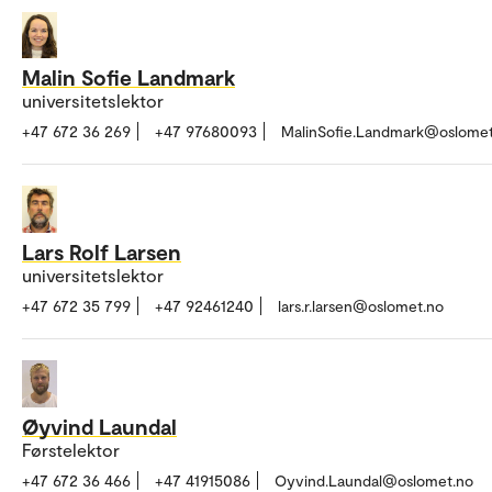
Malin Sofie Landmark
universitetslektor
+47 672 36 269
+47 97680093
MalinSofie.Landmark@oslomet
Lars Rolf Larsen
universitetslektor
+47 672 35 799
+47 92461240
lars.r.larsen@oslomet.no
Øyvind Laundal
Førstelektor
+47 672 36 466
+47 41915086
Oyvind.Laundal@oslomet.no