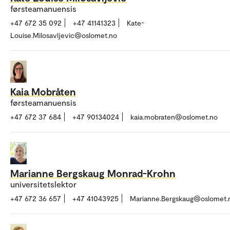
førsteamanuensis
+47 672 35 092
+47 41141323
Kate-
Louise.Milosavljevic@oslomet.no
Kaia Mobråten
førsteamanuensis
+47 672 37 684
+47 90134024
kaia.mobraten@oslomet.no
Marianne Bergskaug Monrad-Krohn
universitetslektor
+47 672 36 657
+47 41043925
Marianne.Bergskaug@oslomet.