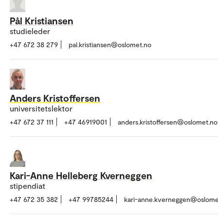
Pål Kristiansen
studieleder
+47 672 38 279
pal.kristiansen@oslomet.no
Anders Kristoffersen
universitetslektor
+47 672 37 111
+47 46919001
anders.kristoffersen@oslomet.no
Kari-Anne Helleberg Kverneggen
stipendiat
+47 672 35 382
+47 99785244
kari-anne.kverneggen@oslome