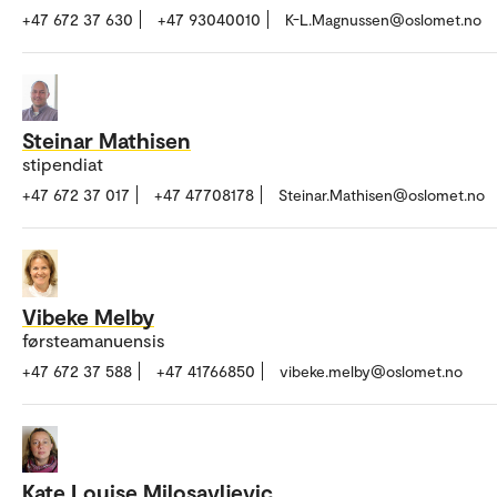
+47 672 37 630
+47 93040010
K-L.Magnussen@oslomet.no
Steinar Mathisen
stipendiat
+47 672 37 017
+47 47708178
Steinar.Mathisen@oslomet.no
Vibeke Melby
førsteamanuensis
+47 672 37 588
+47 41766850
vibeke.melby@oslomet.no
Kate Louise Milosavljevic