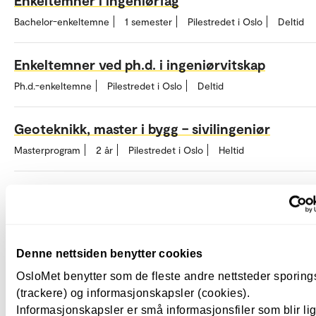
Bachelor-enkeltemne
1 semester
Pilestredet i Oslo
Deltid
Enkeltemner ved ph.d. i ingeniørvitskap
Ph.d.-enkeltemne
Pilestredet i Oslo
Deltid
Geoteknikk, master i bygg – sivilingeniør
Masterprogram
2 år
Pilestredet i Oslo
Heltid
Integrerte tekniske bygningsinstallasjoner (ITB-
rollen)
Videreutdanning
4 måneder
Annet sted
Nettstudium
Denne nettsiden benytter cookies
Konstruksjonsteknikk, master i bygg – sivilingen
OsloMet benytter som de fleste andre nettsteder sporin
(trackere) og informasjonskapsler (cookies).
Masterprogram
2 år
Pilestredet i Oslo
Heltid
Informasjonskapsler er små informasjonsfiler som blir l