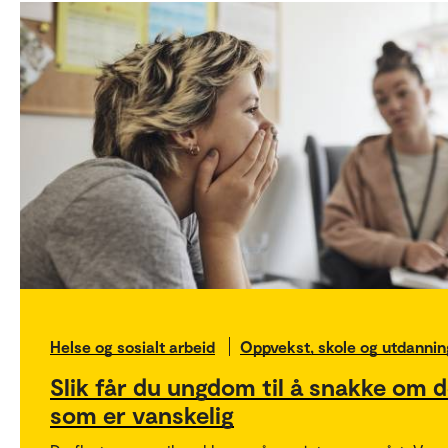
Helse og sosialt arbeid
Oppvekst, skole og utdannin
Slik får du ungdom til å snakke om d
som er vanskelig