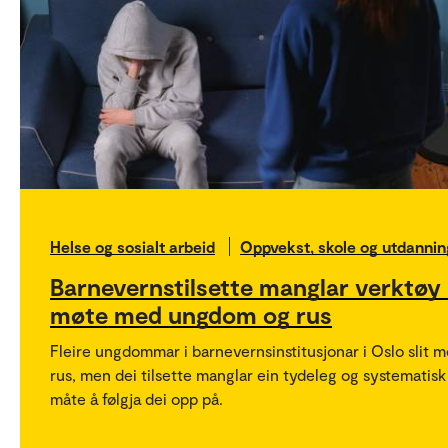
Helse og sosialt arbeid
Oppvekst, skole og utdannin
Barnevernstilsette manglar verktøy 
møte med ungdom og rus
Fleire ungdommar i barnevernsinstitusjonar i Oslo slit 
rus, men dei tilsette manglar ein tydeleg og systematisk
måte å følgja dei opp på.