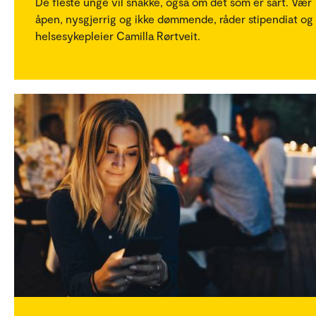
De fleste unge vil snakke, også om det som er sårt. Vær
åpen, nysgjerrig og ikke dømmende, råder stipendiat og
helsesykepleier Camilla Rørtveit.