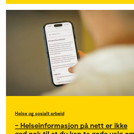
Helse og sosialt arbeid
– Helseinformasjon på nett er ikke
god nok til at du kan ta gode valg o