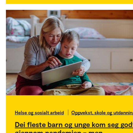
Helse og sosialt arbeid
Oppvekst, skole og utdannin
Dei fleste barn og unge kom seg god
gjennom pandemien – men