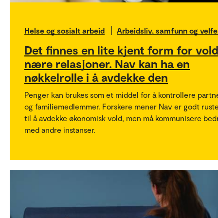
Helse og sosialt arbeid
Arbeidsliv, samfunn og velfe
Det finnes en lite kjent form for vold
nære relasjoner. Nav kan ha en
nøkkelrolle i å avdekke den
Penger kan brukes som et middel for å kontrollere partn
og familiemedlemmer. Forskere mener Nav er godt rust
til å avdekke økonomisk vold, men må kommunisere bed
med andre instanser.