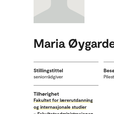
Maria Øygard
Stillingstittel
Bes
seniorrådgiver
Piles
Tilhørighet
Fakultet for lærerutdanning
og internasjonale studier
–
Fakultetsadministrasjonen