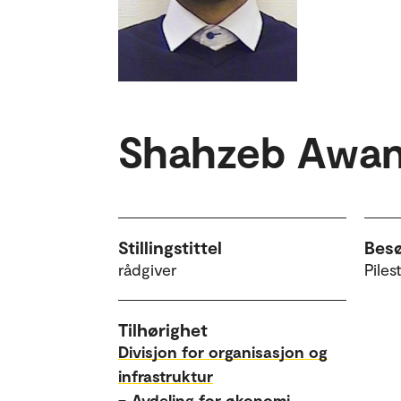
Shahzeb Awa
Stillingstittel
Bes
rådgiver
Piles
Tilhørighet
Divisjon for organisasjon og
infrastruktur
–
Avdeling for økonomi