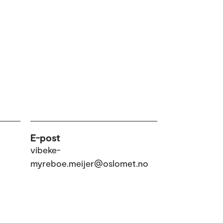
E-post
vibeke-
myreboe.meijer@oslomet.no