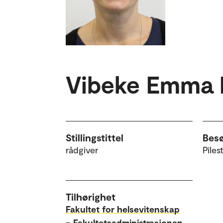
Vibeke Emma 
Stillingstittel
Bes
rådgiver
Piles
Tilhørighet
Fakultet for helsevitenskap
–
Fakultetsadministrasjonen