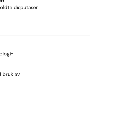
pe
oldte disputaser
ologi-
d bruk av