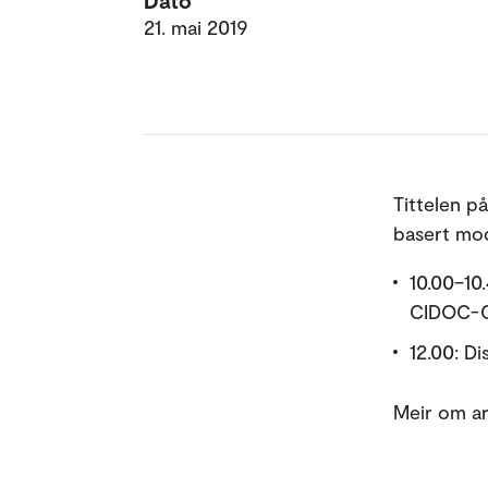
Dato
21. mai 2019
Tittelen p
basert mod
10.00–10
CIDOC-CR
12.00: D
Meir om ar