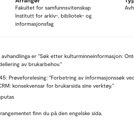
Arrangør
Ty
Fakultet for samfunnsvitenskap
Avh
Institutt for arkiv-, bibliotek- og
informasjonsfag
å avhandlinga er "Søk etter kulturminneinformasjon: Ont
ellering av brukarbehov."
.45: Prøveforelesing: "Forbetring av informasjonssøk ve
M: konsekvensar for brukarsida sine verktøy."
isputas
rangementet finn du på den engelske sida.