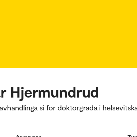
ar Hjermundrud
vhandlinga si for doktorgrada i helsevitsk