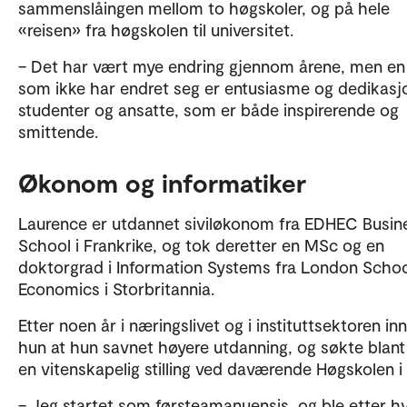
sammenslåingen mellom to høgskoler, og på hele
«reisen» fra høgskolen til universitet.
– Det har vært mye endring gjennom årene, men en 
som ikke har endret seg er entusiasme og dedikasj
studenter og ansatte, som er både inspirerende og
smittende.
Økonom og informatiker
Laurence er utdannet siviløkonom fra EDHEC Busin
School i Frankrike, og tok deretter en MSc og en
doktorgrad i Information Systems fra London Schoo
Economics i Storbritannia.
Etter noen år i næringslivet og i instituttsektoren in
hun at hun savnet høyere utdanning, og søkte blant
en vitenskapelig stilling ved daværende Høgskolen i
– Jeg startet som førsteamanuensis, og ble etter h