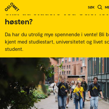
SØK
M
Skal du studere ved OsloMet 
høsten?
Da har du utrolig mye spennende i vente! Bli 
kjent med studiestart, universitetet og livet 
student.