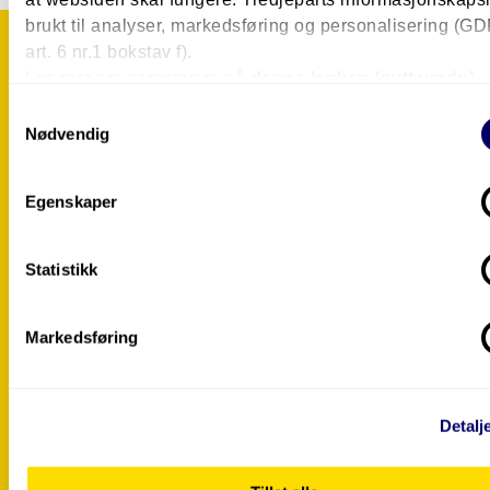
brukt til analyser, markedsføring og personalisering (G
art. 6 nr.1 bokstav f).
Les mer om personvern på
denne lenken (nytt vindu).
Studentbolig eller kollektiv?
Samtykkevalg
Nødvendig
Egenskaper
Statistikk
Markedsføring
Detalj