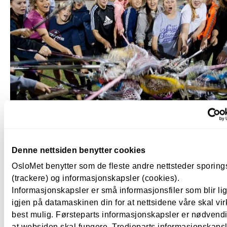
Kor, gaming, eller lacrosse? Bli med i en
studentforening!
Denne nettsiden benytter cookies
Har du interesser du vil fortsette med, eller lyst til å pr
OsloMet benytter som de fleste andre nettsteder sporin
nytt? Kanskje du synes det virker litt skummelt å begyn
(trackere) og informasjonskapsler (cookies).
studere uten å kjenne noen? Bli med i en studentforeni
Informasjonskapsler er små informasjonsfiler som blir l
vel!
igjen på datamaskinen din for at nettsidene våre skal vir
best mulig. Førsteparts informasjonskapsler er nødvendi
at websiden skal fungere. Tredjeparts informasjonskapsle