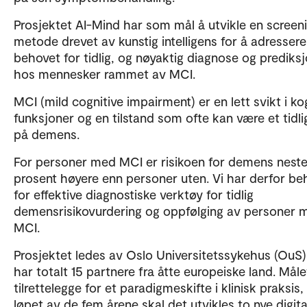
Prosjektet AI-Mind har som mål å utvikle en screen
metode drevet av kunstig intelligens for å adressere
behovet for tidlig, og nøyaktig diagnose og prediks
hos mennesker rammet av MCI.
MCI (mild cognitive impairment) er en lett svikt i ko
funksjoner og en tilstand som ofte kan være et tidli
på demens.
For personer med MCI er risikoen for demens nest
prosent høyere enn personer uten. Vi har derfor be
for effektive diagnostiske verktøy for tidlig
demensrisikovurdering og oppfølging av personer 
MCI.
Prosjektet ledes av Oslo Universitetssykehus (OuS)
har totalt 15 partnere fra åtte europeiske land. Måle
tilrettelegge for et paradigmeskifte i klinisk praksis, 
løpet av de fem årene skal det utvikles to nye digita