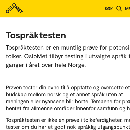
SØK
M
Tospråktesten
Tospråktesten er en muntlig prøve for potensi
tolker. OsloMet tilbyr testing i utvalgte språk 
ganger i året over hele Norge.
Prøven tester din evne til å oppfatte og oversette et
budskap mellom norsk og et annet språk uten at
meningen eller nyansene blir borte. Temaene for pr
hentet fra allmenne områder innenfor samfunn og h
Tospråktesten er ikke en prøve i tolkeferdigheter, m
tester om du har et godt nok språklig utgangspunk