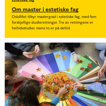
Om master i estetiske fag
OsloMet tilbyr mastergrad i estetiske fag, med fem
forskjellige studieretninger. Tre av retningene er
heltidsstudier, mens to er på deltid.