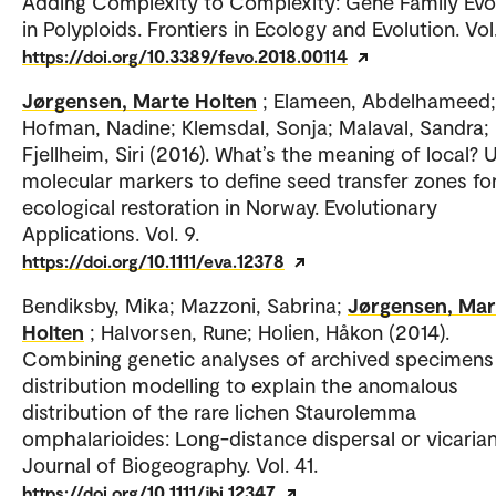
Adding Complexity to Complexity: Gene Family Evo
in Polyploids. Frontiers in Ecology and Evolution. Vol.
https://doi.org/10.3389/fevo.2018.00114
Jørgensen, Marte Holten
; Elameen, Abdelhameed;
Hofman, Nadine; Klemsdal, Sonja; Malaval, Sandra;
Fjellheim, Siri (2016). What’s the meaning of local? 
molecular markers to define seed transfer zones fo
ecological restoration in Norway. Evolutionary
Applications. Vol. 9.
https://doi.org/10.1111/eva.12378
Bendiksby, Mika; Mazzoni, Sabrina;
Jørgensen, Mar
Holten
; Halvorsen, Rune; Holien, Håkon (2014).
Combining genetic analyses of archived specimens
distribution modelling to explain the anomalous
distribution of the rare lichen Staurolemma
omphalarioides: Long-distance dispersal or vicaria
Journal of Biogeography. Vol. 41.
https://doi.org/10.1111/jbi.12347