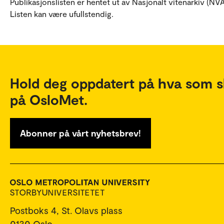
Publikasjonslisten er hentet ut av Nasjonalt vitenarkiv (NVA
Listen kan være ufullstendig.
Hold deg oppdatert på hva som s
på OsloMet.
Abonner på vårt nyhetsbrev!
Postboks 4, St. Olavs plass
0130 Oslo