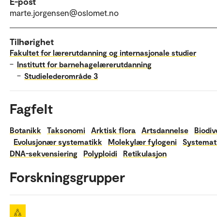
E-post
marte.jorgensen@oslomet.no
Tilhørighet
Fakultet for lærerutdanning og internasjonale studier
–
Institutt for barnehagelærerutdanning
–
Studielederområde 3
Fagfelt
Botanikk
Taksonomi
Arktisk flora
Artsdannelse
Biodiv
Evolusjonær systematikk
Molekylær fylogeni
Systemat
DNA-sekvensiering
Polyploidi
Retikulasjon
Forskningsgrupper