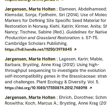
Jørgensen, Marte Holten
; Elameen, Abdelhameed;
Klemsdal, Sonja; Fjellheim, Siri (2014). Use of Molec
Markers for Defining Site Specific Seed Material for
Restoration in Norway. Kiehl, Katrin; Kirmer, Anita; 
Nancy; Tischew, Sabine (Red.).
Guidelines for Nativ
Production and Grassland Restoration
. s. 57-75.
Cambridge Scholars Publishing.
https://hdl.handle.net/11250/3978845
Jørgensen, Marte Holten
; Lagesen, Karin; Mable,
Barbara; Brysting, Anne Krag (2012). Using high-
throughput sequencing to investigate the evolution
self-incompatibility genes in the Brassicaceae: strat
and challenges. Plant Ecology & Diversity. Vol. 5.
https://doi.org/10.1080/17550874.2012.748098
Jørgensen, Marte Holten
; Ehrich, Dorothee; Schmi
Roswitha; Koch, Marcus A.; Brysting, Anne Krag (201