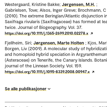
Westergaard, Kristine Bakke;
Jørgensen, M.H.
;
Gabrielsen, Tove; Alsos, Inger Greve; Brochmann, C
(2010). The extreme Beringian/Atlantic disjunction i
Saxifraga rivularis (Saxifragaceae) has formed at le
twice. Journal of Biogeography. Vol. 37.
https://doi.org/10.1111/j.1365-2699.2010.02278.x
Fjellheim, Siri;
Jørgensen, Marte Holten
; Kjos, Mari
Borgen, Liv (2009). A molecular study of hybridizat
and homoploid hybrid speciation in Argyranthemu
(Asteraceae) on Tenerife, the Canary Islands. Botani
journal of the Linnean Society. Vol. 159.
https://doi.org/10.1111/j.1095-8339.2008.00947.x
Se alle publikasjoner