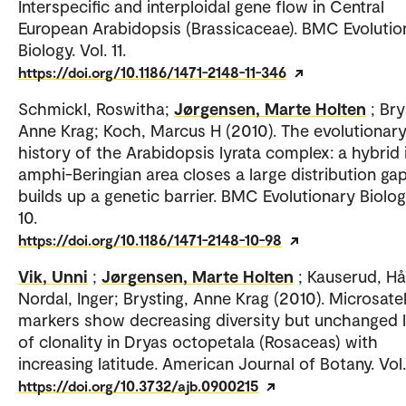
Interspecific and interploidal gene flow in Central
European Arabidopsis (Brassicaceae). BMC Evolutio
Biology. Vol. 11.
https://doi.org/10.1186/1471-2148-11-346
Schmickl, Roswitha;
Jørgensen, Marte Holten
; Bry
Anne Krag; Koch, Marcus H (2010). The evolutionar
history of the Arabidopsis lyrata complex: a hybrid 
amphi-Beringian area closes a large distribution ga
builds up a genetic barrier. BMC Evolutionary Biology
10.
https://doi.org/10.1186/1471-2148-10-98
Vik, Unni
;
Jørgensen, Marte Holten
; Kauserud, Hå
Nordal, Inger; Brysting, Anne Krag (2010). Microsatel
markers show decreasing diversity but unchanged l
of clonality in Dryas octopetala (Rosaceas) with
increasing latitude. American Journal of Botany. Vol.
https://doi.org/10.3732/ajb.0900215