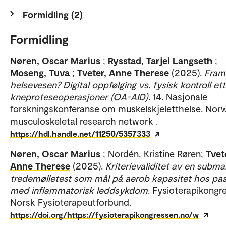
Formidling (2)
Formidling
Nøren, Oscar Marius
;
Rysstad, Tarjei Langseth
;
Moseng, Tuva
;
Tveter, Anne Therese
(2025).
Fram
helsevesen? Digital oppfølging vs. fysisk kontroll et
kneproteseoperasjoner (OA-AID)
. 14. Nasjonale
forskningskonferanse om muskelskjeletthelse. Nor
musculoskeletal research network .
https://hdl.handle.net/11250/5357333
Nøren, Oscar Marius
; Nordén, Kristine Røren;
Tvet
Anne Therese
(2025).
Kriterievaliditet av en subm
tredemølletest som mål på aerob kapasitet hos pas
med inflammatorisk leddsykdom
. Fysioterapikongr
Norsk Fysioterapeutforbund.
https://doi.org/https://fysioterapikongressen.no/w