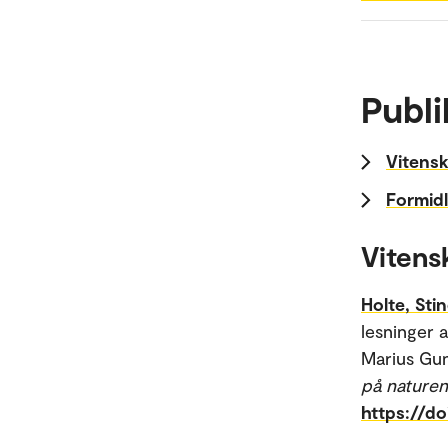
Publi
Vitensk
Formidl
Vitens
Holte, Sti
lesninger 
Marius Gun
på naturen 
https://d