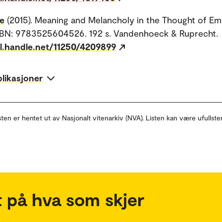
ne
(2015). Meaning and Melancholy in the Thought of E
ISBN: 9783525604526. 192 s. Vandenhoeck & Ruprecht.
dl.handle.net/11250/4209899
blikasjoner
sten er hentet ut av Nasjonalt vitenarkiv (NVA). Listen kan være ufullste
 på hva som skjer