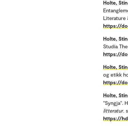
Holte, Sti
Entangleme
Literature 
https://do
Holte, Sti
Studia The
https://d
Holte, Sti
og etikk ho
https://do
Holte, Sti
"Syngja". H
litteratur
. 
https://h