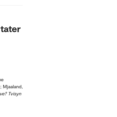
tater
ke
; Mjaaland,
ve? Tvisyn