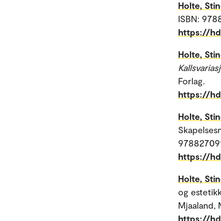
Holte, Sti
ISBN: 978
https://h
Holte, Sti
Kallsvarias
Forlag.
https://h
Holte, Sti
Skapelsesnå
978827099
https://h
Holte, Sti
og estetik
Mjaaland, 
https://h