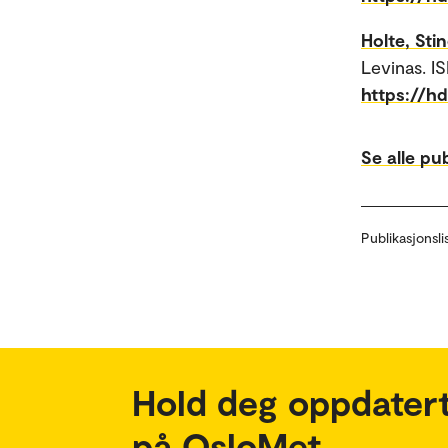
Holte, Sti
Levinas. 
https://h
Se alle pu
Publikasjonsli
Hold deg oppdatert
på OsloMet.