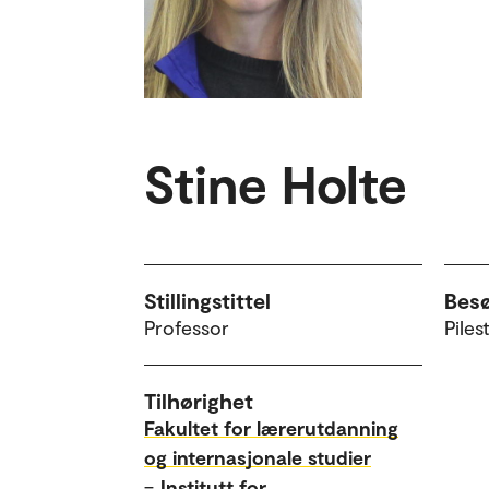
Stine Holte
Stillingstittel
Bes
Professor
Piles
Tilhørighet
Fakultet for lærerutdanning
og internasjonale studier
–
Institutt for