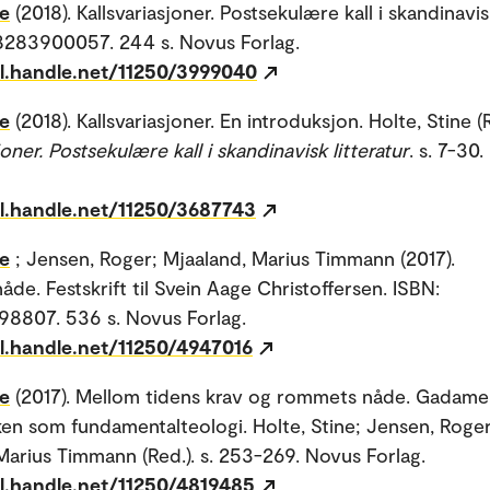
ne
(2018). Kallsvariasjoner. Postsekulære kall i skandinavisk
8283900057. 244 s. Novus Forlag.
dl.handle.net/11250/3999040
ne
(2018). Kallsvariasjoner. En introduksjon. Holte, Stine (R
joner. Postsekulære kall i skandinavisk litteratur
. s. 7-30
dl.handle.net/11250/3687743
ne
; Jensen, Roger; Mjaaland, Marius Timmann (2017).
de. Festskrift til Svein Aage Christoffersen. ISBN:
8807. 536 s. Novus Forlag.
dl.handle.net/11250/4947016
ne
(2017). Mellom tidens krav og rommets nåde. Gadame
ken som fundamentalteologi. Holte, Stine; Jensen, Roger
Marius Timmann (Red.). s. 253-269. Novus Forlag.
dl.handle.net/11250/4819485