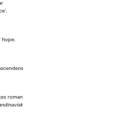
ar
e'.
f hope.
anscendens
ages roman
kandinavisk