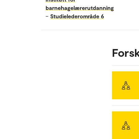
barnehagelærerutdanning
–
Studielederområde 6
Fors