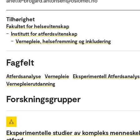
anette-brogard.antonsen@oslomet.no
Tilhørighet
Fakultet for helsevitenskap
–
Institutt for atferdsvitenskap
–
Vernepleie, helsefremming og inkludering
Fagfelt
Atferdsanalyse
Vernepleie
Eksperimentell Atferdsanaly
Vernepleierutdanning
Forskningsgrupper
Eksperimentelle studier av kompleks menneskel
atferd