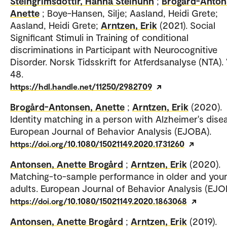
Steingrimsdottir, Hanna Steinunn
;
Brogård-Anton
Anette
; Boye-Hansen, Silje; Aasland, Heidi Grete;
Aasland, Heidi Grete;
Arntzen, Erik
(2021). Social
Significant Stimuli in Training of conditional
discriminations in Participant with Neurocognitive
Disorder. Norsk Tidsskrift for Atferdsanalyse (NTA). 
48.
https://hdl.handle.net/11250/2982709
Brogård-Antonsen, Anette
;
Arntzen, Erik
(2020).
Identity matching in a person with Alzheimer's dise
European Journal of Behavior Analysis (EJOBA).
https://doi.org/10.1080/15021149.2020.1731260
Antonsen, Anette Brogård
;
Arntzen, Erik
(2020).
Matching-to-sample performance in older and you
adults. European Journal of Behavior Analysis (EJO
https://doi.org/10.1080/15021149.2020.1863068
Antonsen, Anette Brogård
;
Arntzen, Erik
(2019).