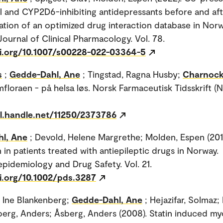
 and CYP2D6-inhibiting antidepressants before and af
tion of an optimized drug interaction database in Norw
ournal of Clinical Pharmacology. Vol. 78.
oi.org/10.1007/s00228-022-03364-5
s
;
Gedde-Dahl, Ane
; Tingstad, Ragna Husby;
Charnock
mfloraen - på helsa løs. Norsk Farmaceutisk Tidsskrift (N
dl.handle.net/11250/2373786
l, Ane
; Devold, Helene Margrethe; Molden, Espen (2012
 in patients treated with antiepileptic drugs in Norway.
idemiology and Drug Safety. Vol. 21.
oi.org/10.1002/pds.3287
 Ine Blankenberg;
Gedde-Dahl, Ane
; Hejazifar, Solmaz;
sberg, Anders; Åsberg, Anders (2008). Statin induced my