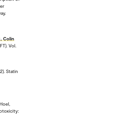
ter
ay.
, Colin
FT). Vol.
). Statin
 Hoel,
otoxicity: