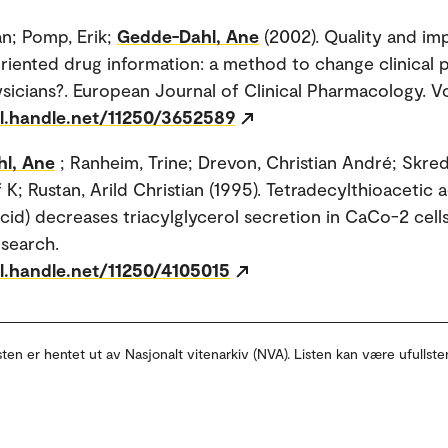
an; Pomp, Erik;
Gedde-Dahl, Ane
(2002). Quality and im
iented drug information: a method to change clinical p
icians?. European Journal of Clinical Pharmacology. Vo
dl.handle.net/11250/3652589
l, Ane
; Ranheim, Trine; Drevon, Christian André; Skred
 K; Rustan, Arild Christian (1995). Tetradecylthioacetic a
acid) decreases triacylglycerol secretion in CaCo-2 cell
esearch.
dl.handle.net/11250/4105015
sten er hentet ut av Nasjonalt vitenarkiv (NVA). Listen kan være ufullste