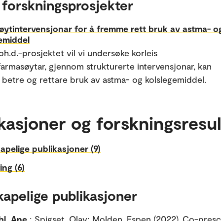
 forskningsprosjekter
ytintervensjonar for å fremme rett bruk av astma- o
emiddel
 ph.d.-prosjektet vil vi undersøke korleis
armasøytar, gjennom strukturerte intervensjonar, kan
il betre og rettare bruk av astma- og kolslegemiddel.
kasjoner og forskningsresul
apelige publikasjoner (9)
ing (6)
kapelige publikasjoner
l, Ane
; Spigset, Olav; Molden, Espen (2022). Co-presc