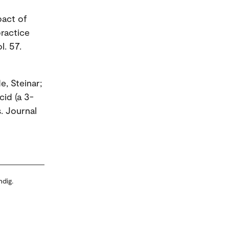
pact of
ractice
l. 57.
e, Steinar;
cid (a 3-
s. Journal
ndig.