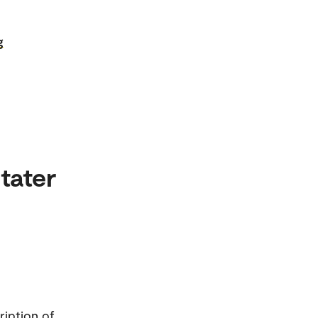
g
tater
ription of