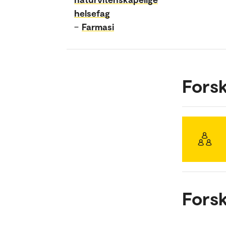
helsefag
–
Farmasi
Fors
Forsk