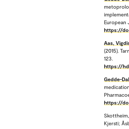
metoprolol
implementa
European J
https://d
Aas, Vigdi
(2015). Tar
123.
https://h
Gedde-Dah
medication
Pharmacoep
https://d
Skottheim,
Kjersti; Å