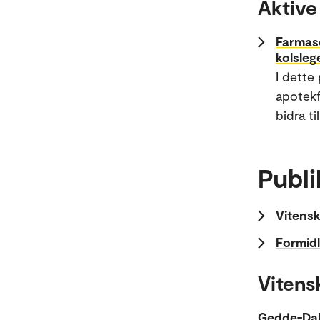
Aktive
Farmasø
kolsleg
I dette
apotekf
bidra t
Publi
Vitensk
Formidl
Vitens
Gedde-Dah