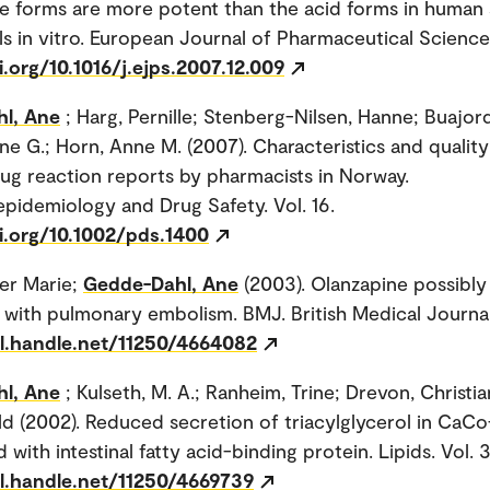
e forms are more potent than the acid forms in human 
ls in vitro. European Journal of Pharmaceutical Sciences
i.org/10.1016/j.ejps.2007.12.009
l, Ane
; Harg, Pernille; Stenberg-Nilsen, Hanne; Buajord
ne G.; Horn, Anne M. (2007). Characteristics and quality
ug reaction reports by pharmacists in Norway.
idemiology and Drug Safety. Vol. 16.
i.org/10.1002/pds.1400
er Marie;
Gedde-Dahl, Ane
(2003). Olanzapine possibly
 with pulmonary embolism. BMJ. British Medical Journal.
dl.handle.net/11250/4664082
l, Ane
; Kulseth, M. A.; Ranheim, Trine; Drevon, Christia
ild (2002). Reduced secretion of triacylglycerol in CaCo
 with intestinal fatty acid-binding protein. Lipids. Vol. 3
dl.handle.net/11250/4669739