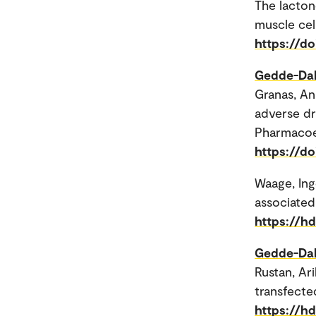
The lacton
muscle cel
https://do
Gedde-Dah
Granas, An
adverse dr
Pharmacoep
https://do
Waage, Ing
associated
https://h
Gedde-Dah
Rustan, Ar
transfected
https://h