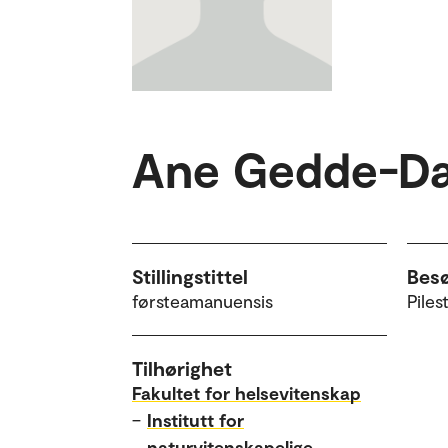
Ane Gedde-Da
Stillingstittel
Bes
førsteamanuensis
Piles
Tilhørighet
Fakultet for helsevitenskap
–
Institutt for
naturvitenskapelige