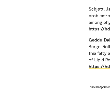
Schjøtt, J
problem-or
among phys
https://h
Gedde-Dah
Berge, Rolf
thia fatty 
of Lipid R
https://h
Publikasjonsli